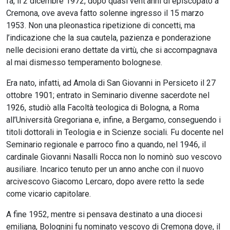
fa, il 2 dicembre 1972, dopo quasi vent’anni di episcopato a
Cremona, ove aveva fatto solenne ingresso il 15 marzo
1953. Non una pleonastica ripetizione di concetti, ma
l’indicazione che la sua cautela, pazienza e ponderazione
nelle decisioni erano dettate da virtù, che si accompagnava
al mai dismesso temperamento bolognese.
Era nato, infatti, ad Amola di San Giovanni in Persiceto il 27
ottobre 1901; entrato in Seminario divenne sacerdote nel
1926, studiò alla Facoltà teologica di Bologna, a Roma
all’Università Gregoriana e, infine, a Bergamo, conseguendo i
titoli dottorali in Teologia e in Scienze sociali. Fu docente nel
Seminario regionale e parroco fino a quando, nel 1946, il
cardinale Giovanni Nasalli Rocca non lo nominò suo vescovo
ausiliare. Incarico tenuto per un anno anche con il nuovo
arcivescovo Giacomo Lercaro, dopo avere retto la sede
come vicario capitolare.
A fine 1952, mentre si pensava destinato a una diocesi
emiliana, Bolognini fu nominato vescovo di Cremona dove, il