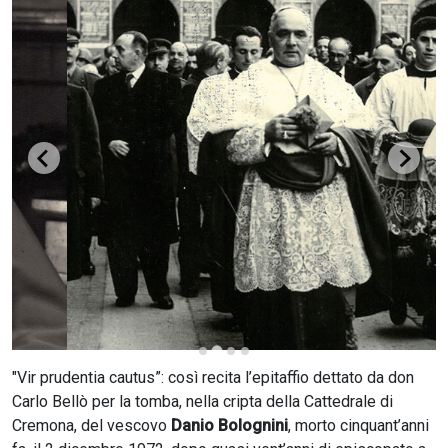
CERCA
"Vir prudentia cautus”: così recita l’epitaffio dettato da don
Carlo Bellò per la tomba, nella cripta della Cattedrale di
Cremona, del vescovo
Danio Bolognini
, morto cinquant’anni