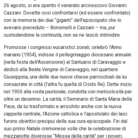
26 agosto, si era spento il venerato arcivescovo Giovanni
Cazzani. Dovette così confrontarsi (ed essere confrontato)
con la memoria dei due “giganti” dell’episcopato che lo
avevano preceduto – Bonomelli e Cazzani – ma, pur
custodendone la continuità, non se ne lasciò intimidire.
Promosse i congressi eucaristici zonali, celebrò l’Anno
mariano (1954), indisse il pellegrinaggio diocesano annuale
(nella festa dell’Ascensione) al Santuario di Caravaggio e
dedicò alla Beata Vergine di Caravaggio, nel quartiere
Giuseppina, una delle due nuove chiese parrocchiali da lui
consacrate in città (l’altra fu quella di Cristo Re). Dette inizio
nel 1955 alla visita pastorale, condotta con meticolosità per
oltre un decennio. La carità, il Seminario di Santa Maria della
Pace, da lui trasformato e arricchito anche con la nuova
cappella centrale, l’Azione cattolica e l’apostolato dei laici
furono obiettivi precipui della sua cura episcopale. Fin dal
suo primo Natale cremonese volle che la celebrazione di
mezzanotte divenisse “Messa della carità” per i poveri;