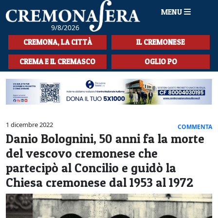
MENU
9/8/2026
HOME
CREMONA, LA CITTÀ
IL CREMONESE
CRONACA
CREMA E IL CREMASCO
OGLIO PO
SPORT
LA MUSICA
CULTURA
1 dicembre 2022
COMMENTA
Danio Bolognini, 50 anni fa la morte
LA STORIA
del vescovo cremonese che
SPETTACOLI
partecipò al Concilio e guidò la
Chiesa cremonese dal 1953 al 1972
L'EDITORIALE
SEZIONI