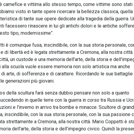
è carnefice e vittima allo stesso tempo, come vittime sono stati
abbiamo visto in tante opere ricercare la bellezza classica, quella
eristica di tante sue opere dedicate alla tragedia della guerra. U
 facessero rinascere in lui gli antichi dolori e le antiche soffe
uesto tipo, modernissime”.
etti è comunque fusa, inscindibile, con la sua storia personale, co
e di libertà ed è legata strettamente a Cremona, alla nostra città.
città, un custode e una memoria dell’arte, della storia e dell’imp
ti alla scuola vuole essere memoria non solo artistica ma anche
, di arte, di sofferenza e di carattere. Ricordando le sue battaglie 
lle generazioni più giovani.
hos della scultura farà senza dubbio pensare non solo a quanto
uccedendo in quelle terre con la guerra in corso tra Russia e Ucra
uzioni e l'inverno in arrivo tra bombe e minacce. Scultore di gran
, inscindibile, con la sua storia personale, con la sua passione ci
gata strettamente a Cremona, alla nostra città. Mario Coppetti è st
oria dell’arte, della storia e dell’impegno civico. Quindi la prese