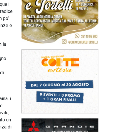
 quei
 radice
n po’
renze e
n la
egno
di
ina, i
de
vile,
ato un
nza di