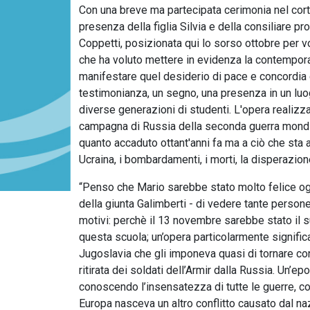
Con una breve ma partecipata cerimonia nel cortil
presenza della figlia Silvia e della consiliare pr
Coppetti, posizionata qui lo sorso ottobre per vol
che ha voluto mettere in evidenza la contempor
manifestare quel desiderio di pace e concordia c
testimonianza, un segno, una presenza in un luo
diverse generazioni di studenti. L'opera realizz
campagna di Russia della seconda guerra mondia
quanto accaduto ottant'anni fa ma a ciò che sta 
Ucraina, i bombardamenti, i morti, la disperazion
“Penso che Mario sarebbe stato molto felice og
della giunta Galimberti - di vedere tante persone
motivi: perchè il 13 novembre sarebbe stato il su
questa scuola; un’opera particolarmente significa
Jugoslavia che gli imponeva quasi di tornare con
ritirata dei soldati dell’Armir dalla Russia. Un’
conoscendo l’insensatezza di tutte le guerre, c
Europa nasceva un altro conflitto causato dal na