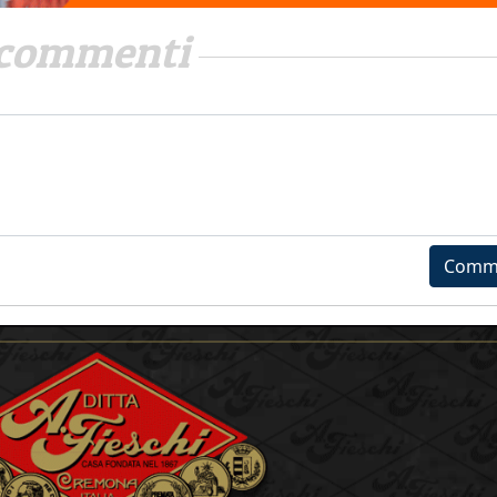
commenti
Comm