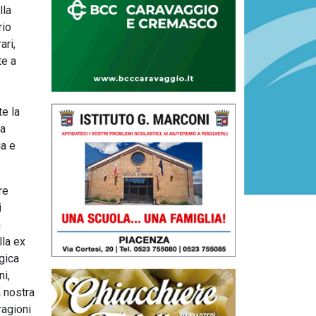
lla
rio
ari,
te a
te la
 a
ia e
re
i
n
lla ex
gica
ni,
 nostra
ragioni