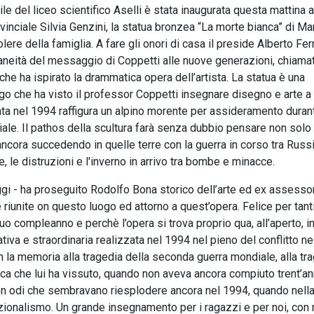
e del liceo scientifico Aselli è stata inaugurata questa mattina a
ovinciale Silvia Genzini, la statua bronzea “La morte bianca” di Ma
ere della famiglia. A fare gli onori di casa il preside Alberto Ferr
aneità del messaggio di Coppetti alle nuove generazioni, chiama
he ha ispirato la drammatica opera dell’artista. La statua è una
go che ha visto il professor Coppetti insegnare disegno e arte a
ata nel 1994 raffigura un alpino morente per assideramento duran
le. Il pathos della scultura farà senza dubbio pensare non solo
ancora succedendo in quelle terre con la guerra in corso tra Russ
e, le distruzioni e l'inverno in arrivo tra bombe e minacce.
gi - ha proseguito Rodolfo Bona storico dell’arte ed ex assesso
 riunite on questo luogo ed attorno a quest’opera. Felice per tant
o compleanno e perchè l’opera si trova proprio qua, all’aperto, i
tiva e straordinaria realizzata nel 1994 nel pieno del conflitto ne
 la memoria alla tragedia della seconda guerra mondiale, alla tra
epoca che lui ha vissuto, quando non aveva ancora compiuto trent’an
on odi che sembravano riesplodere ancora nel 1994, quando nella
zionalismo. Un grande insegnamento per i ragazzi e per noi, con 