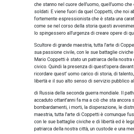
che stanno nel cuore dell’uomo, quell’uomo che 
soldati. E viene fuori da quel Coppetti, che noi 
fortemente espressionista che è stata una caratt
come se nel corso della storia questi avvenimenti
lo spingessero all’urgenza di creare opere di q
Scultore di grande maestria, tutta l'arte di Copp
sua passione civile, con le sue battaglie civiche 
Mario Coppetti è stato un patriarca della nostra 
civico. Quindi la presenza di quest'opera davan
ricordare quest’ uomo carico di storia, di talento
libertà e il suo alto senso di servizio pubblico a
di Russia della seconda guerra mondiale. Il pat
accaduto ottant'anni fa ma a ciò che sta ancora s
bombardamenti, i morti, la disperazione, le distr
maestria, tutta l'arte di Coppetti è comunque fusa
con le sue battaglie civiche e di libertà ed è le
patriarca della nostra città, un custode e una mem