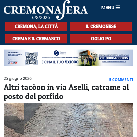
MENU
6/8/2026
HOME
CREMONA, LA CITTÀ
IL CREMONESE
CRONACA
CREMA E IL CREMASCO
OGLIO PO
SPORT
LA MUSICA
CULTURA
25 giugno 2026
5 COMMENTI
Altri tacòon in via Aselli, catrame al
LA STORIA
posto del porfido
SPETTACOLI
L'EDITORIALE
SEZIONI