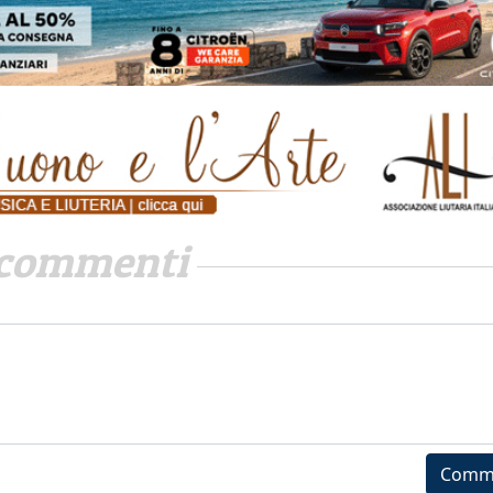
commenti
Comm