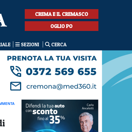
CREMA E IL CREMASCO
OGLIO PO
RIALE
SEZIONI
CERCA
MMENTA
di