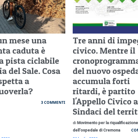
un mese una
Tre anni di imp
nta caduta è
civico. Mentre il
a pista ciclabile
cronoprogramm
ia del Sale. Cosa
del nuovo osped
spetta a
accumula forti
uoverla?
ritardi, è partito
l'Appello Civico a
3 COMMENTI
Sindaci del terri
di
Movimento per la riqualificazione
CO
dell'ospedale di Cremona