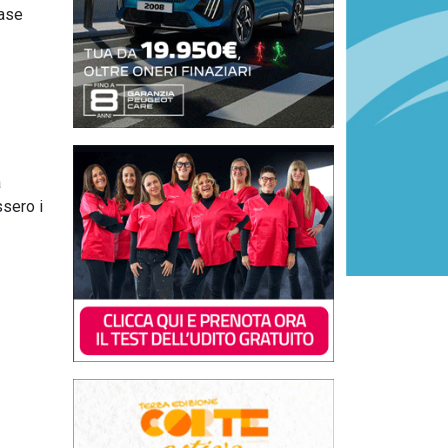
case
a
ssero i