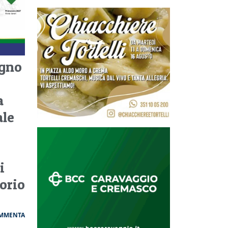
egno
a
ale
i
torio
MMENTA