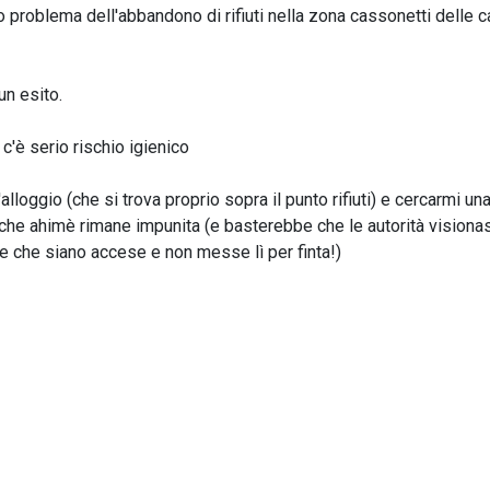
to problema dell'abbandono di rifiuti nella zona cassonetti delle 
un esito.
c'è serio rischio igienico
oggio (che si trova proprio sopra il punto rifiuti) e cercarmi un
e che ahimè rimane impunita (e basterebbe che le autorità visiona
re che siano accese e non messe lì per finta!)