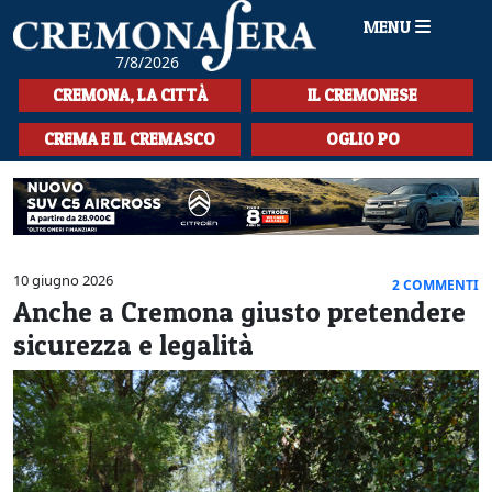
MENU
7/8/2026
HOME
CREMONA, LA CITTÀ
IL CREMONESE
CRONACA
CREMA E IL CREMASCO
OGLIO PO
SPORT
LA MUSICA
CULTURA
10 giugno 2026
2 COMMENTI
Anche a Cremona giusto pretendere
LA STORIA
sicurezza e legalità
SPETTACOLI
L'EDITORIALE
SEZIONI