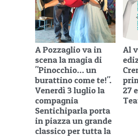
A Pozzaglio va in
Al 
scena la magia di
edi
"Pinocchio… un
Cre
burattino come te!".
pri
Venerdì 3 luglio la
27 e
compagnia
Tea
Sentichiparla porta
in piazza un grande
classico per tutta la