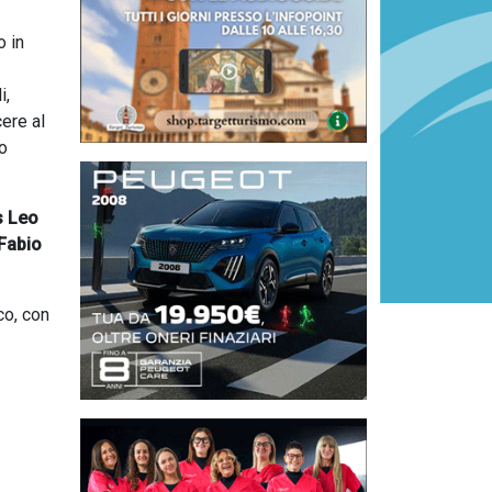
o in
i,
ere al
mo
s Leo
Fabio
co, con