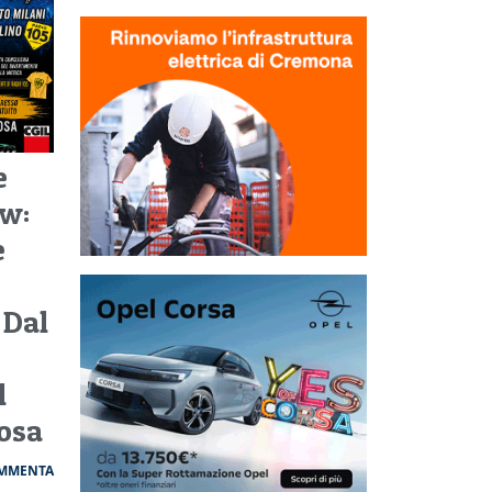
e
w:
e
 Dal
l
osa
MMENTA