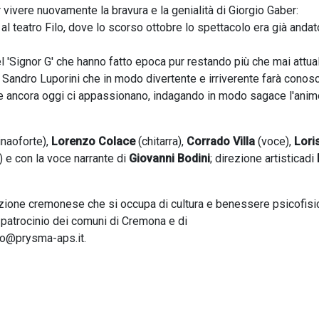
vivere nuovamente la bravura e la genialità di Giorgio Gaber:
l teatro Filo, dove lo scorso ottobre lo spettacolo era già andat
l 'Signor G' che hanno fatto epoca pur restando più che mai attual
i Sandro Luporini che in modo divertente e irriverente farà conosc
 che ancora oggi ci appassionano, indagando in modo sagace l'ani
inaoforte),
Lorenzo Colace
(chitarra),
Corrado Villa
(voce),
Lori
) e con la voce narrante di
Giovanni Bodini
; direzione artisticadi
ione cremonese che si occupa di cultura e benessere psicofisi
 patrocinio dei comuni di Cremona e di
nfo@prysma-aps.it.