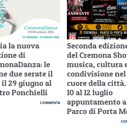
via la nuova
Seconda edizion
zione di
del Cremona Sho
monaDanza: le
musica, cultura 
me due serate il
condivisione nel
 il 29 giugno al
cuore della città.
tro Ponchielli
10 al 12 luglio
appuntamento a
COMMENTA
Parco di Porta M
CO