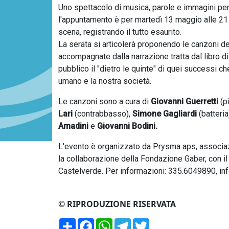
Uno spettacolo di musica, parole e immagini per 
l'appuntamento è per martedì 13 maggio alle 21 a
scena, registrando il tutto esaurito.
La serata si articolerà proponendo le canzoni de
accompagnate dalla narrazione tratta dal libro d
pubblico il "dietro le quinte" di quei successi
umano e la nostra società.
Le canzoni sono a cura di
Giovanni Guerretti
(p
Lari
(contrabbasso),
Simone Gagliardi
(batteria
Amadini
e
Giovanni Bodini.
L'evento è organizzato da Prysma aps, associaz
la collaborazione della Fondazione Gaber, con il
Castelverde. Per informazioni: 335.6049890, i
© RIPRODUZIONE RISERVATA
Condividi
Facebook
WhatsApp
Telegram
Twitter