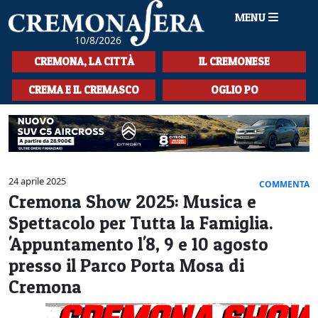
MENU
10/8/2026
HOME
CREMONA, LA CITTÀ
IL CREMONESE
CRONACA
CREMA E IL CREMASCO
OGLIO PO
SPORT
LA MUSICA
CULTURA
24 aprile 2025
COMMENTA
Cremona Show 2025: Musica e
LA STORIA
Spettacolo per Tutta la Famiglia.
SPETTACOLI
'Appuntamento l'8, 9 e 10 agosto
presso il Parco Porta Mosa di
L'EDITORIALE
Cremona
SEZIONI