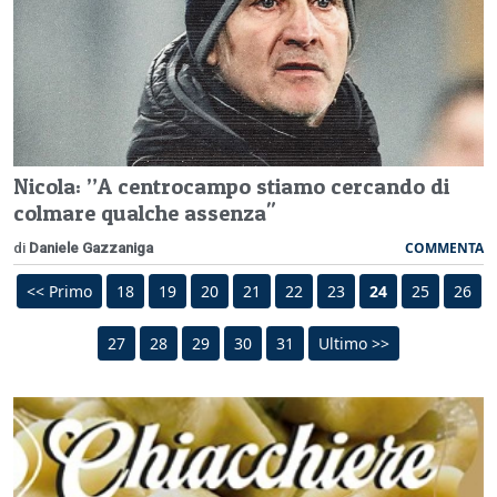
Nicola: ”A centrocampo stiamo cercando di
colmare qualche assenza"
COMMENTA
di
Daniele Gazzaniga
<< Primo
18
19
20
21
22
23
24
25
26
27
28
29
30
31
Ultimo >>