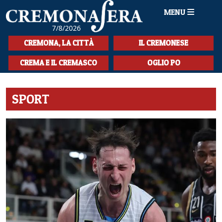
MENU
7/8/2026
HOME
CREMONA, LA CITTÀ
IL CREMONESE
CRONACA
CREMA E IL CREMASCO
OGLIO PO
SPORT
SPORT
LA MUSICA
CULTURA
LA STORIA
SPETTACOLI
L'EDITORIALE
SEZIONI