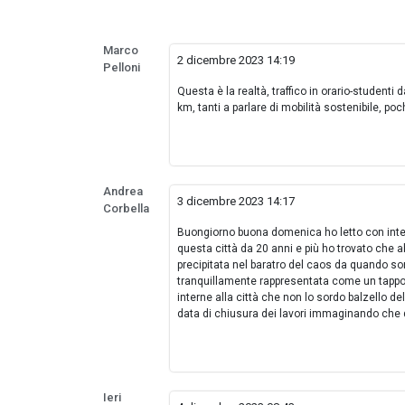
Marco
2 dicembre 2023 14:19
Pelloni
Questa è la realtà, traffico in orario-studenti 
km, tanti a parlare di mobilità sostenibile, poc
Andrea
3 dicembre 2023 14:17
Corbella
Buongiorno buona domenica ho letto con intere
questa città da 20 anni e più ho trovato che a
precipitata nel baratro del caos da quando so
tranquillamente rappresentata come un tappo g
interne alla città che non lo sordo balzello 
data di chiusura dei lavori immaginando che 
Ieri