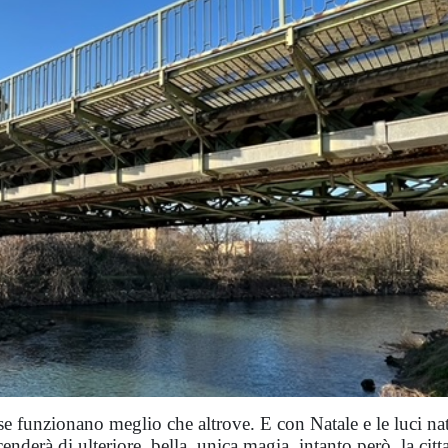
se funzionano meglio che altrove. E con Natale e le luci nat
enderà di ulteriore, bella, unica magia, intanto però, la citt