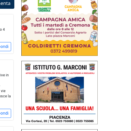
enta
 o 4
pondi
ive in
e
 vie
osce la
pondi