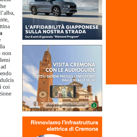
che
l’alba,
nte,
ttina
a
e
lla
 non
blemi
 ad
lgendo
 dulcis
i coi
zione