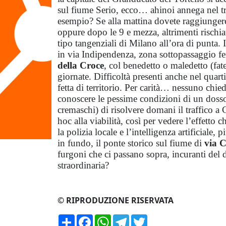
sul fiume Serio, ecco… ahinoi annega nel t
esempio? Se alla mattina dovete raggiungere 
oppure dopo le 9 e mezza, altrimenti rischiat
tipo tangenziali di Milano all’ora di punta. 
in via Indipendenza, zona sottopassaggio fe
della Croce
, col benedetto o maledetto (fat
giornate. Difficoltà presenti anche nel quar
fetta di territorio. Per carità… nessuno chie
conoscere le pessime condizioni di un doss
cremaschi) di risolvere domani il traffico a
hoc alla viabilità, così per vedere l’effetto 
la polizia locale e l’intelligenza artificial
in fundo, il ponte storico sul fiume di
via 
furgoni che ci passano sopra, incuranti del 
straordinaria?
© RIPRODUZIONE RISERVATA
Condividi
Facebook
WhatsApp
Telegram
Twitter