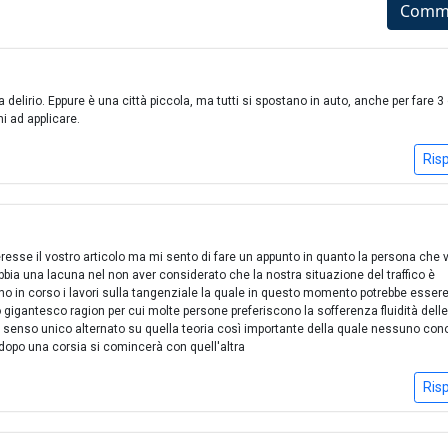
Comm
da delirio. Eppure è una città piccola, ma tutti si spostano in auto, anche per fare 3
hi ad applicare.
Ris
sse il vostro articolo ma mi sento di fare un appunto in quanto la persona che v
bbia una lacuna nel non aver considerato che la nostra situazione del traffico è
no in corso i lavori sulla tangenziale la quale in questo momento potrebbe esser
igantesco ragion per cui molte persone preferiscono la sofferenza fluidità delle
del senso unico alternato su quella teoria così importante della quale nessuno con
dopo una corsia si comincerà con quell'altra
Ris