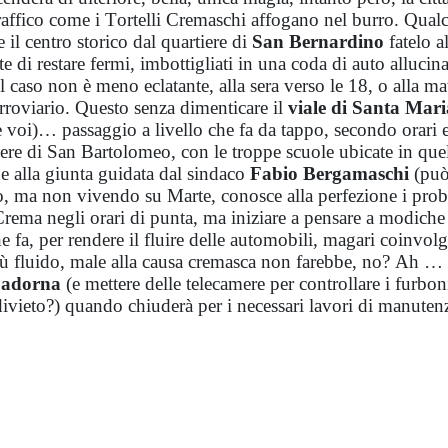
raffico come i Tortelli Cremaschi affogano nel burro. Qual
il centro storico dal quartiere di
San Bernardino
fatelo al
e di restare fermi, imbottigliati in una coda di auto allucina
Il caso non è meno eclatante, alla sera verso le 18, o alla ma
rroviario. Questo senza dimenticare il
viale di Santa Mari
e voi)… passaggio a livello che fa da tappo, secondo orari 
tiere di San Bartolomeo, con le troppe scuole ubicate in que
de alla giunta guidata dal sindaco
Fabio Bergamaschi
(può
o, ma non vivendo su Marte, conosce alla perfezione i pro
 Crema negli orari di punta, ma iniziare a pensare a modiche
che fa, per rendere il fluire delle automobili, magari coinvo
e, più fluido, male alla causa cremasca non farebbe, no? Ah …
Cadorna
(e mettere delle telecamere per controllare i furbon
divieto?) quando chiuderà per i necessari lavori di manuten