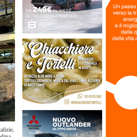
alizie,
adina