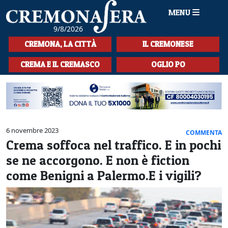
MENU
9/8/2026
HOME
CREMONA, LA CITTÀ
IL CREMONESE
CRONACA
CREMA E IL CREMASCO
OGLIO PO
SPORT
LA MUSICA
CULTURA
6 novembre 2023
COMMENTA
Crema soffoca nel traffico. E in pochi
LA STORIA
se ne accorgono. E non è fiction
SPETTACOLI
come Benigni a Palermo.E i vigili?
L'EDITORIALE
SEZIONI