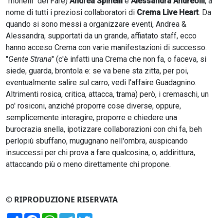
"monelli" del Fare)
Andrea Spinelli
e
Alessandra Andreolli
, a
nome di tutti i preziosi collaboratori di
Crema Live Heart
. Da
quando si sono messi a organizzare eventi, Andrea &
Alessandra, supportati da un grande, affiatato staff, ecco
hanno acceso Crema con varie manifestazioni di successo.
"
Gente Strana
" (c'è infatti una Crema che non fa, o faceva, si
siede, guarda, brontola e: se va bene sta zitta, per poi,
eventualmente salire sul carro, vedi l'affaire Guadagnino.
Altrimenti rosica, critica, attacca, trama) però, i cremaschi, un
po' rosiconi, anziché proporre cose diverse, oppure,
semplicemente interagire, proporre e chiedere una
burocrazia snella, ipotizzare collaborazioni con chi fa, beh
perlopiù sbuffano, mugugnano nell'ombra, auspicando
insuccessi per chi prova a fare qualcosina, o, addirittura,
attaccando più o meno direttamente chi propone.
© RIPRODUZIONE RISERVATA
Condividi
Facebook
WhatsApp
Telegram
Twitter