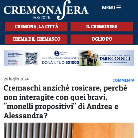
MENU
9/8/2026
HOME
CREMONA, LA CITTÀ
IL CREMONESE
CRONACA
CREMA E IL CREMASCO
OGLIO PO
SPORT
LA MUSICA
CULTURA
26 luglio 2024
COMMENTA
Cremaschi anzichè rosicare, perchè
LA STORIA
non interagite con quei bravi,
SPETTACOLI
"monelli propositivi" di Andrea e
Alessandra?
L'EDITORIALE
SEZIONI