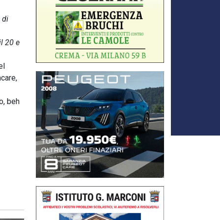
 di
l 20 e
el
ncare,
o, beh