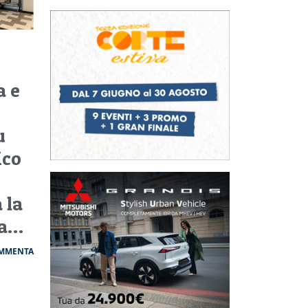
r
a e
u
ico
 la
va…
MMENTA