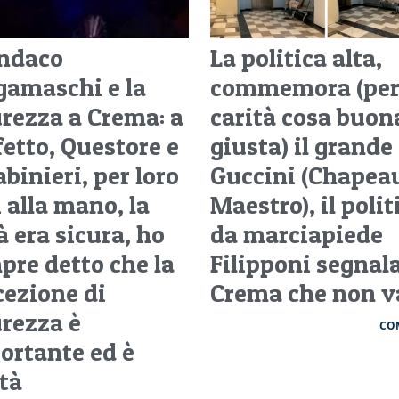
indaco
La politica alta,
gamaschi e la
commemora (pe
urezza a Crema: a
carità cosa buon
fetto, Questore e
giusta) il grande
binieri, per loro
Guccini (Chapea
 alla mano, la
Maestro), il polit
à era sicura, ho
da marciapiede
pre detto che la
Filipponi segnala
cezione di
Crema che non 
urezza è
CO
ortante ed è
ltà