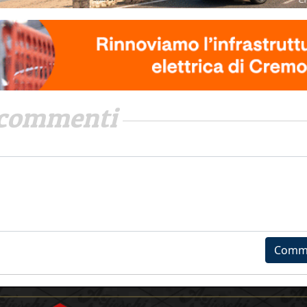
commenti
Comm