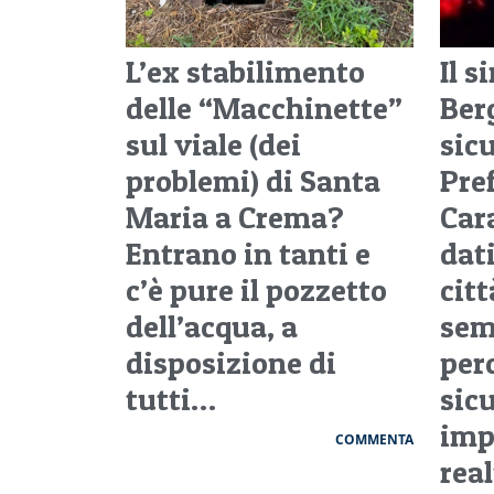
L’ex stabilimento
Il s
delle “Macchinette”
Ber
sul viale (dei
sic
problemi) di Santa
Pre
Maria a Crema?
Cara
Entrano in tanti e
dati
c’è pure il pozzetto
citt
dell’acqua, a
sem
disposizione di
per
tutti…
sic
imp
COMMENTA
rea