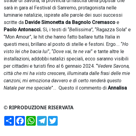
strade di Savona, la provincia di nascita della popstar che
sarà in gara al Festival di Sanremo, protagonista nelle
luminarie natalizie, ispirate alle parole dei suoi successi
scritte da
Davide Simonetta da Bagnolo Cremasco
e
Paolo Antonacci.
Sì, i testi di “
Bellissima”
, “Ragazza Sola” e
“Mon Amour”, le hit che hanno fatto ballare tutta Italia in
questi mesi, brillano al posto di stelle e festoni. Ergo…. “
Ho
visto lei che bacia lui
”, “
Dove vai, te ne vai
” e tante altre le
installazioni, addobbi natalizi speciali, ecco saranno visibili
per cittadini e turisti fino al 6 gennaio 2024. “V
edere Savona,
città che mi ha visto crescere, illuminata dalle frasi delle mie
canzoni, mi emoziona davvero e di certo renderà questo
Natale per me speciale
”… Questo il commento di
Annalisa
© RIPRODUZIONE RISERVATA
Condividi
Facebook
WhatsApp
Telegram
Twitter