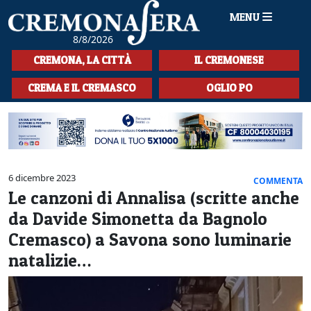
MENU
8/8/2026
HOME
CREMONA, LA CITTÀ
IL CREMONESE
CRONACA
CREMA E IL CREMASCO
OGLIO PO
SPORT
LA MUSICA
CULTURA
6 dicembre 2023
COMMENTA
Le canzoni di Annalisa (scritte anche
LA STORIA
da Davide Simonetta da Bagnolo
SPETTACOLI
Cremasco) a Savona sono luminarie
natalizie…
L'EDITORIALE
SEZIONI