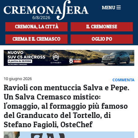
MENU
6/8/2026
HOME
CREMONA, LA CITTÀ
IL CREMONESE
CRONACA
CREMA E IL CREMASCO
OGLIO PO
SPORT
LA MUSICA
CULTURA
10 giugno 2026
COMMENTA
Ravioli con mentuccia Salva e Pepe.
LA STORIA
Un Salva Cremasco mistico:
SPETTACOLI
l'omaggio, al formaggio più famoso
del Granducato del Tortello, di
L'EDITORIALE
Stefano Fagioli, OsteChef
SEZIONI