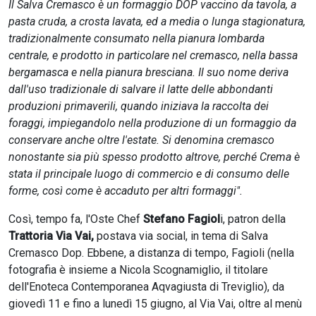
Il Salva Cremasco è un formaggio DOP vaccino da tavola, a
pasta cruda, a crosta lavata, ed a media o lunga stagionatura,
tradizionalmente consumato nella pianura lombarda
centrale, e prodotto in particolare nel cremasco, nella bassa
bergamasca e nella pianura bresciana. Il suo nome deriva
dall'uso tradizionale di salvare il latte delle abbondanti
produzioni primaverili, quando iniziava la raccolta dei
foraggi, impiegandolo nella produzione di un formaggio da
conservare anche oltre l'estate. Si denomina cremasco
nonostante sia più spesso prodotto altrove, perché Crema è
stata il principale luogo di commercio e di consumo delle
forme, così come è accaduto per altri formaggi".
Così, tempo fa, l'Oste Chef
Stefano Fagiol
i, patron della
Trattoria Via Vai,
postava via social, in tema di Salva
Cremasco Dop. Ebbene, a distanza di tempo, Fagioli (nella
fotografia è insieme a Nicola Scognamiglio, il titolare
dell'Enoteca Contemporanea Aqvagiusta di Treviglio), da
giovedì 11 e fino a lunedì 15 giugno, al Via Vai, oltre al menù