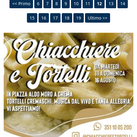
<< Primo
6
7
8
9
10
11
12
13
14
15
16
17
18
19
Ultimo >>