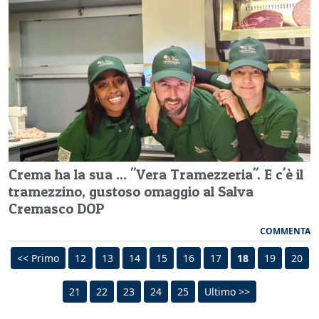
Crema ha la sua ... "Vera Tramezzeria". E c'è il
tramezzino, gustoso omaggio al Salva
Cremasco DOP
COMMENTA
<< Primo
12
13
14
15
16
17
18
19
20
21
22
23
24
25
Ultimo >>