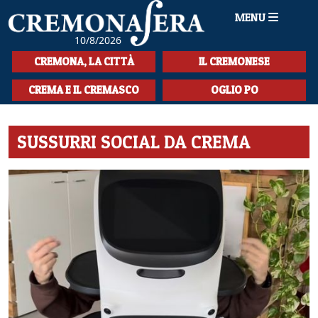
MENU
10/8/2026
HOME
CREMONA, LA CITTÀ
IL CREMONESE
CRONACA
CREMA E IL CREMASCO
OGLIO PO
SPORT
SUSSURRI SOCIAL DA CREMA
LA MUSICA
CULTURA
LA STORIA
SPETTACOLI
L'EDITORIALE
SEZIONI