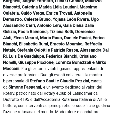
Borghesi, Angela Formaro, Luca O'Connor, Maurizio
Biancotti, Caterina Madda Lidia Laudani, Massimo
Calabria, Guido Verga, Enrica Trovati, Antonella
Demastro, Celeste Bruno, Yojana León Rivera, Ugo
Alessandro Cerri, Antonio Lera, Gaia Diana Dalia
Gulizia, Paola Raimondi, Tiziana Botti, Domenico
Alati, Elena Meurat, Mario Raso, Daniele Pasini, Enrica
Bianchi, Elisabetta Rumi, Ernesto Moamba, Raffaella
Natale, Stefania Celotti e Patrizia Raspa, Alessandra Dal
Ri, Luis De Guadalupe, Federica Bianchi, Cristiano
Nonelli, Giuseppe Piccione, Lorenza Bonazzoli e Mirko
Maccani.
Fra gli autori invitati figurano rappresentanti di
diverse professioni. Due gli eventi collaterali: la mostra
bipersonale di
Stefano Santi e Claudio Pezzini
, curata
da
Simone Fappanni,
e un evento dedicato ai valori del
Rotary, patrocinato dal Rotary eClub of Latinoamérica
Distretto 4195 e dall'Accademia Rotariana Italiana di Arti e
Lettere, con interventi sui principi etici e sociali che guidano
l'azione rotariana nel mondo. Moderatore e conduttore