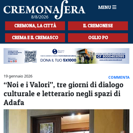
MENU
8/8/2026
HOME
CREMONA, LA CITTÀ
IL CREMONESE
CRONACA
CREMA E IL CREMASCO
OGLIO PO
SPORT
LA MUSICA
CULTURA
19 gennaio 2026
COMMENTA
“Noi e i Valori”, tre giorni di dialogo
LA STORIA
culturale e letterario negli spazi di
SPETTACOLI
Adafa
L'EDITORIALE
SEZIONI