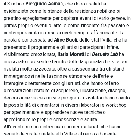
il Sindaco
Pierguido Asinar
i, che dopo i saluti ha
evidenziato come le stanze della residenza nobiliare si
prestino egregiamente per ospitare eventi di vario genere, in
primis proprio eventi di arte, e come l'incontro fra passato e
contemporaneità in esse si riveli sempre affascinante. La
parola è poi passata ad
Alice Buoli
, dello staff Villa, che ha
presentato il programma e gli artisti partecipanti; infine,
visibilmente emozionata,
Ilaria Moretti
di
Desueto Lab
ha
ringraziato i presenti e ha introdotto la giornata che si è poi
rivelata molto azzeccata: oltre a passeggiare tra gli stand
immergendosi nelle fascinose atmosfere dell'arte e
interagire direttamente con gli artisti, che hanno offerto
dimostrazioni gratuite di acquerello, illustrazione, disegno,
decorazione su ceramica e pirografo, i visitatori hanno avuto
la possibilità di cimentarsi in diversi laboratori e workshop
per sperimentare e apprendere nuove tecniche o
approfondire le proprie conoscenze e abilità.
All'evento si sono intrecciati i numerosi turisti che hanno
seguito le visite guidate alla Villa e al parco adiacente,