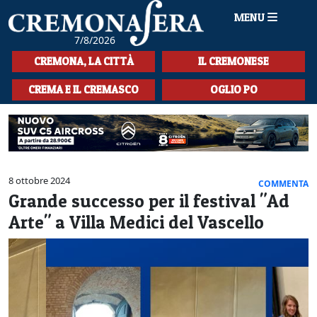
MENU
7/8/2026
HOME
CREMONA, LA CITTÀ
IL CREMONESE
CRONACA
CREMA E IL CREMASCO
OGLIO PO
SPORT
LA MUSICA
CULTURA
8 ottobre 2024
COMMENTA
Grande successo per il festival "Ad
LA STORIA
Arte" a Villa Medici del Vascello
SPETTACOLI
L'EDITORIALE
SEZIONI