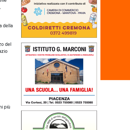
elle
,
a della
zo del
azio
ni più