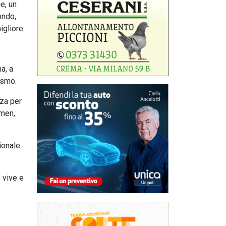
e, un
ondo,
igliore.
a, a
ismo.
nza per
emen,
ionale
 vive e
o