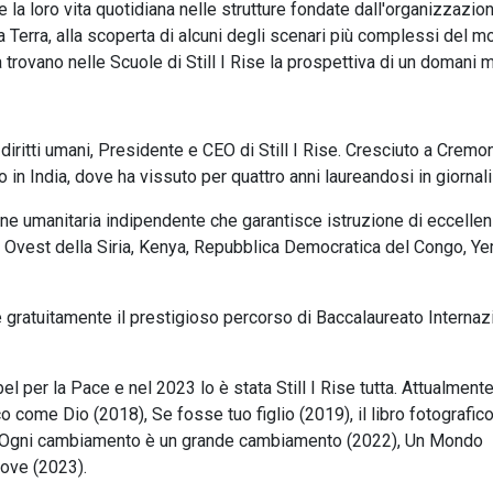
e la loro vita quotidiana nelle strutture fondate dall'organizzazion
a Terra, alla scoperta di alcuni degli scenari più complessi del m
rovano nelle Scuole di Still I Rise la prospettiva di un domani m
 diritti umani, Presidente e CEO di Still I Rise. Cresciuto a Cremon
to in India, dove ha vissuto per quattro anni laureandosi in giornal
one umanitaria indipendente che garantisce istruzione di eccelle
rd Ovest della Siria, Kenya, Repubblica Democratica del Congo, Y
ire gratuitamente il prestigioso percorso di Baccalaureato Internaz
 per la Pace e nel 2023 lo è stata Still I Rise tutta. Attualmente
o come Dio (2018), Se fosse tuo figlio (2019), il libro fotografic
1), Ogni cambiamento è un grande cambiamento (2022), Un Mondo
rove (2023).