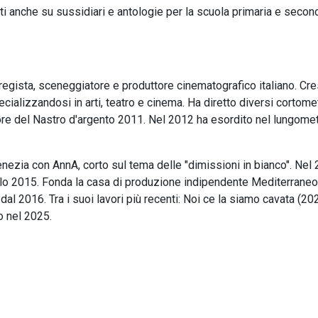
nti anche su sussidiari e antologie per la scuola primaria e second
egista, sceneggiatore e produttore cinematografico italiano. Cre
ecializzandosi in arti, teatro e cinema. Ha diretto diversi cortome
citore del Nastro d'argento 2011. Nel 2012 ha esordito nel lungome
nezia con AnnA, corto sul tema delle "dimissioni in bianco". Nel
tello 2015. Fonda la casa di produzione indipendente Mediterraneo
al 2016. Tra i suoi lavori più recenti: Noi ce la siamo cavata (202
o nel 2025.