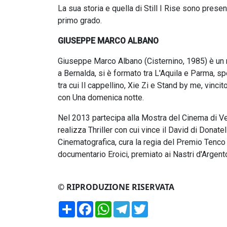
La sua storia e quella di Still I Rise sono prese
primo grado.
GIUSEPPE MARCO ALBANO
Giuseppe Marco Albano (Cisternino, 1985) è un r
a Bernalda, si è formato tra L'Aquila e Parma, sp
tra cui Il cappellino, Xie Zi e Stand by me, vin
con Una domenica notte.
Nel 2013 partecipa alla Mostra del Cinema di Ve
realizza Thriller con cui vince il David di Dona
Cinematografica, cura la regia del Premio Tenco d
documentario Eroici, premiato ai Nastri d'Argent
© RIPRODUZIONE RISERVATA
Condividi
Facebook
WhatsApp
Telegram
Twitter