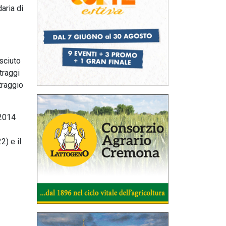
aria di
sciuto
traggi
traggio
 2014
2) e il