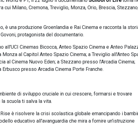
ic World e F1, il 22 luglio il documentario
School of Life
torna n
, tra cui Milano, Cremona, Treviglio, Monza, Orio, Brescia, Stezzano
o, è una produzione Groenlandia e Rai Cinema e racconta la stori
lò Govoni, protagonista del documentario.
lano all'UCI Cinemas Bicocca, Anteo Spazio Cinema e Anteo Palaz
 a Monza al Capitol Anteo Spazio Cinema; a Treviglio all'Anteo Sp
cia al Cinema Nuovo Eden; a Stezzano presso l'Arcadia Cinema;
 a Erbusco presso Arcadia Cinema Porte Franche.
biente di sviluppo cruciale in cui crescere, formarsi e trovare
la scuola ti salva la vita.
 Rise è risolvere la crisi scolastica globale emancipando i bambi
modello educativo all'avanguardia che mira a fornire un'istruzione