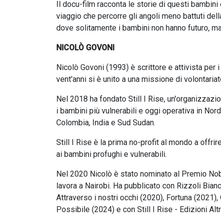
Il docu-film racconta le storie di questi bambini 
viaggio che percorre gli angoli meno battuti dell
dove solitamente i bambini non hanno futuro, ma t
NICOLÒ GOVONI
Nicolò Govoni (1993) è scrittore e attivista per i
vent'anni si è unito a una missione di volontaria
Nel 2018 ha fondato Still I Rise, un'organizzazi
i bambini più vulnerabili e oggi operativa in No
Colombia, India e Sud Sudan.
Still I Rise è la prima no-profit al mondo a offr
ai bambini profughi e vulnerabili.
Nel 2020 Nicolò è stato nominato al Premio Nobel
lavora a Nairobi. Ha pubblicato con Rizzoli Bianc
Attraverso i nostri occhi (2020), Fortuna (202
Possibile (2024) e con Still I Rise - Edizioni Alt