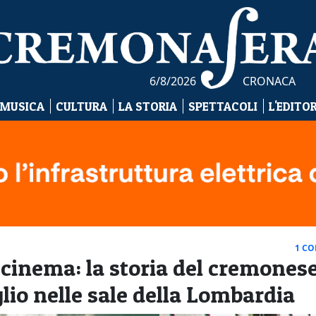
6/8/2026
CRONACA
 MUSICA
CULTURA
LA STORIA
SPETTACOLI
L'EDITO
1 C
l cinema: la storia del cremones
glio nelle sale della Lombardia