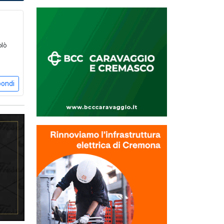
olò
pondi