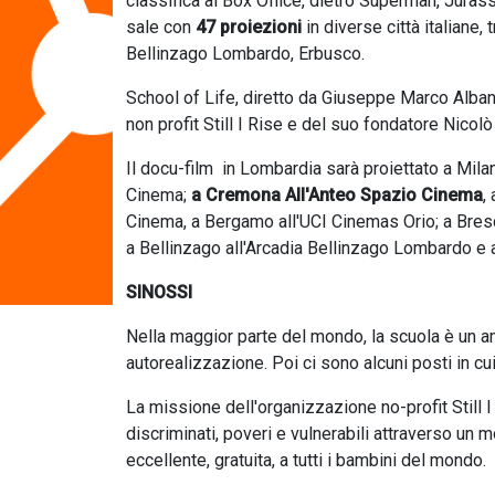
classifica al Box Office, dietro Superman, Jurass
sale con
47 proiezioni
in diverse città italiane
Bellinzago Lombardo, Erbusco.
School of Life, diretto da Giuseppe Marco Alban
non profit Still I Rise e del suo fondatore Nico
Il docu-film in Lombardia sarà proiettato a Mi
Cinema;
a Cremona All'Anteo Spazio
Cinema
,
Cinema, a Bergamo all'UCI Cinemas Orio; a Bres
a Bellinzago all'Arcadia Bellinzago Lombardo e
SINOSSI
Nella maggior parte del mondo, la scuola è un am
autorealizzazione. Poi ci sono alcuni posti in cui 
La missione dell'organizzazione no-profit Still I
discriminati, poveri e vulnerabili attraverso un 
eccellente, gratuita, a tutti i bambini del mondo.