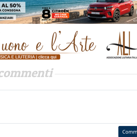
commenti
Comm