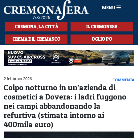
MENU
7/8/2026
HOME
CREMONA, LA CITTÀ
IL CREMONESE
CRONACA
CREMA E IL CREMASCO
OGLIO PO
SPORT
LA MUSICA
CULTURA
2 febbraio 2026
COMMENTA
Colpo notturno in un’azienda di
LA STORIA
cosmetici a Dovera: i ladri fuggono
SPETTACOLI
nei campi abbandonando la
refurtiva (stimata intorno ai
L'EDITORIALE
400mila euro)
SEZIONI