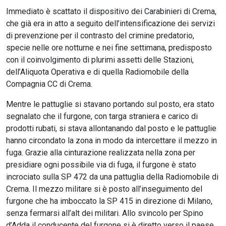
Immediato è scattato il dispositivo dei Carabinieri di Crema,
che già era in atto a seguito dell’intensificazione dei servizi
di prevenzione per il contrasto del crimine predatorio,
specie nelle ore notturne e nei fine settimana, predisposto
con il coinvolgimento di plurimi assetti delle Stazioni,
dell’Aliquota Operativa e di quella Radiomobile della
Compagnia CC di Crema.
Mentre le pattuglie si stavano portando sul posto, era stato
segnalato che il furgone, con targa straniera e carico di
prodotti rubati, si stava allontanando dal posto e le pattuglie
hanno circondato la zona in modo da intercettare il mezzo in
fuga. Grazie alla cinturazione realizzata nella zona per
presidiare ogni possibile via di fuga, il furgone è stato
incrociato sulla SP 472 da una pattuglia della Radiomobile di
Crema. Il mezzo militare si è posto all’inseguimento del
furgone che ha imboccato la SP 415 in direzione di Milano,
senza fermarsi all’alt dei militari. Allo svincolo per Spino
d’Adda il conducente del furgone si è diretto verso il paese,