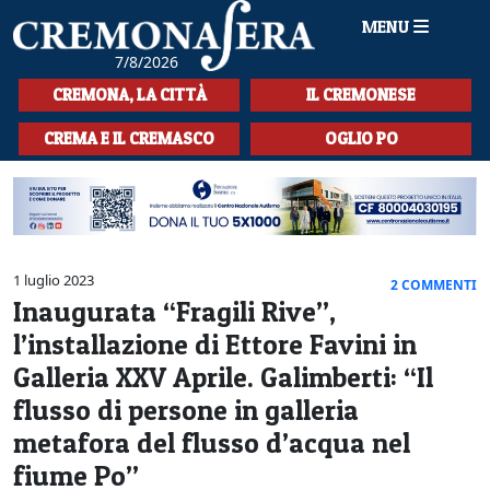
MENU
7/8/2026
HOME
CREMONA, LA CITTÀ
IL CREMONESE
CRONACA
CREMA E IL CREMASCO
OGLIO PO
SPORT
LA MUSICA
CULTURA
1 luglio 2023
2 COMMENTI
Inaugurata “Fragili Rive”,
LA STORIA
l’installazione di Ettore Favini in
SPETTACOLI
Galleria XXV Aprile. Galimberti: “Il
flusso di persone in galleria
L'EDITORIALE
metafora del flusso d’acqua nel
SEZIONI
fiume Po”