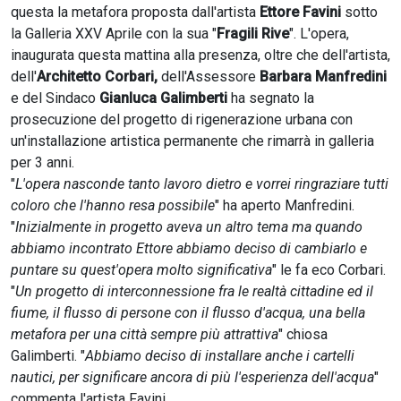
questa la metafora proposta dall'artista
Ettore Favini
sotto
la Galleria XXV Aprile con la sua "
Fragili Rive
". L'opera,
inaugurata questa mattina alla presenza, oltre che dell'artista,
dell'
Architetto Corbari,
dell'Assessore
Barbara Manfredini
e del Sindaco
Gianluca Galimberti
ha segnato la
prosecuzione del progetto di rigenerazione urbana con
un'installazione artistica permanente che rimarrà in galleria
per 3 anni.
"
L'opera nasconde tanto lavoro dietro e vorrei ringraziare tutti
coloro che l'hanno resa possibile
" ha aperto Manfredini.
"
Inizialmente in progetto aveva un altro tema ma quando
abbiamo incontrato Ettore abbiamo deciso di cambiarlo e
puntare su quest'opera molto significativa
" le fa eco Corbari.
"
Un progetto di interconnessione fra le realtà cittadine ed il
fiume, il flusso di persone con il flusso d'acqua, una bella
metafora per una città sempre più attrattiva
" chiosa
Galimberti. "
Abbiamo deciso di installare anche i cartelli
nautici, per significare ancora di più l'esperienza dell'acqua
"
commenta l'artista Favini.