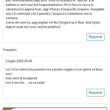
Beh, effettivamente negli anni 70/80 si facevano le "vasche" e la
Galleria in certi orari era frequentatissima. Poi si fece la vasca in
calcestruzzo appena fuori, oggi il flusso d'acqua blu sospeso. Innegabile
che c'è continuità con il passato, l'acqua e il contenitore che la
contiene.
Come otto anni fa, aggrovigliati nel blu (Tangled up in blue - Bob Dylan)
dopo le onde sul corso: autore profetico!
Rispondi
Pasquino
2 luglio 2023 05:45
Lui c'è la mette tutta poverino ma è proprio negato e non gliene va bene
una !
Dieci anni di incapacità
non è ora che .....se ne vada?
Rispondi