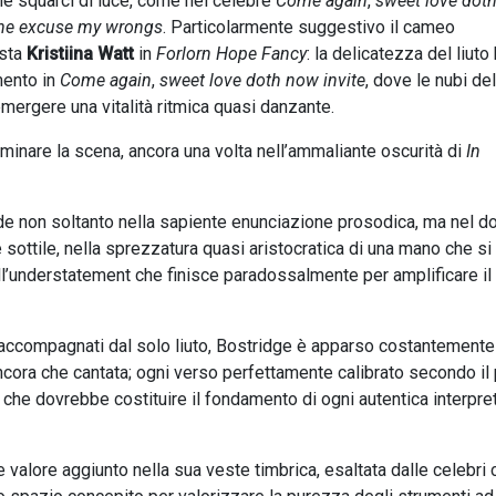
he squarci di luce, come nel celebre
Come again
,
sweet love dot
he excuse my wrongs
. Particolarmente suggestivo il cameo
ista
Kristiina Watt
in
Forlorn Hope Fancy
: la delicatezza del liuto
mento in
Come again
,
sweet love doth now invite
, dove le nubi de
rgere una vitalità ritmica quasi danzante.
minare la scena, ancora una volta nell’ammaliante oscurità di
In
iede non soltanto nella sapiente enunciazione prosodica, ma nel d
 sottile, nella sprezzatura quasi aristocratica di una mano che si
ll’understatement che finisce paradossalmente per amplificare il
lli accompagnati dal solo liuto, Bostridge è apparso costantemente
cora che cantata; ogni verso perfettamente calibrato secondo il 
che dovrebbe costituire il fondamento di ogni autentica interpre
re valore aggiunto nella sua veste timbrica, esaltata dalle celebri 