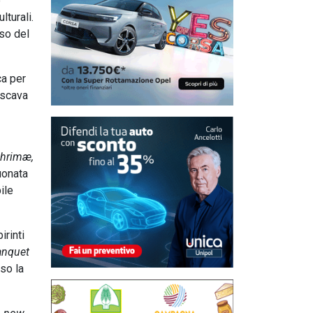
e
lturali.
sso del
ca per
 scava
hrimæ,
uonata
ile
irinti
anquet
so la