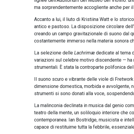
lignee dell’Auditorium del Museo del Violino: un
ma sorprendentemente accogliente anche per il ti
Accanto a lui, il liuto di Kristiina Watt e lo stor
antico e pastoso. La disposizione circolare dell
creando un campo gravitazionale di suono dal qua
costantemente immerso nella materia sonora che
La selezione delle
Lachrimæ
dedicate al tema d
variazioni sul celebre motivo discendente — ha
strumentali. È stata la controparte polifonica del
Il suono scuro e vibrante delle viole di Fretwork
dimensione domestica, morbida e avvolgente, ne
strumenti si sono donati alla voce, sospendendo
La malinconia declinata in musica dal genio co
teatro della mente, un soliloquio interiore che c
contemporanea. Ian Bostridge, musicista e intelle
capace di restituirne tutta la febbrile, essenz