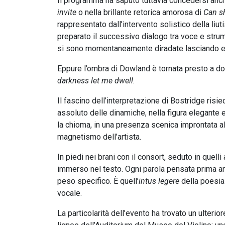
Il programma ha saputo tuttavia concedersi anc
invite
o nella brillante retorica amorosa di
Can s
rappresentato dall’intervento solistico della liut
preparato il successivo dialogo tra voce e stru
si sono momentaneamente diradate lasciando eme
Eppure l’ombra di Dowland è tornata presto a do
darkness let me dwell.
Il fascino dell’interpretazione di Bostridge ris
assoluto delle dinamiche, nella figura elegante e
la chioma, in una presenza scenica improntata a
magnetismo dell’artista.
In piedi nei brani con il consort, seduto in que
immerso nel testo. Ogni parola pensata prima an
peso specifico. È quell’
intus legere
della poesia 
vocale.
La particolarità dell’evento ha trovato un ulterio