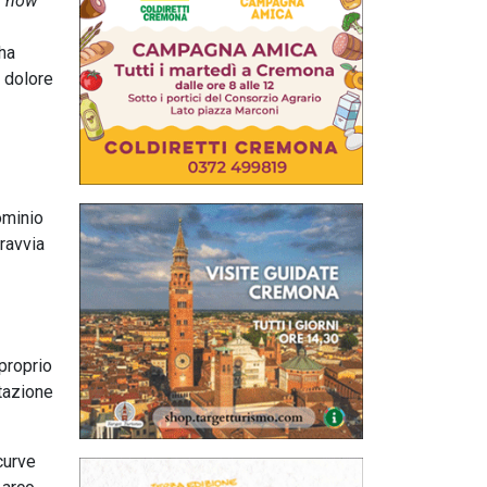
h now
 ha
l dolore
ominio
 ravvia
proprio
tazione
curve