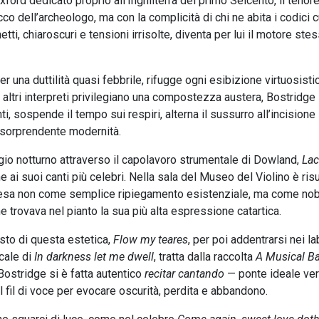
xford dedicato proprio all’Inghilterra del primo Seicento, il tenor
o dell’archeologo, ma con la complicità di chi ne abita i codici cu
netti, chiaroscuri e tensioni irrisolte, diventa per lui il motore ste
r una duttilità quasi febbrile, rifugge ogni esibizione virtuosisti
e altri interpreti privilegiano una compostezza austera, Bostridge
i, sospende il tempo sui respiri, alterna il sussurro all’incisione
 sorprendente modernità.
io notturno attraverso il capolavoro strumentale di Dowland,
Lac
e ai suoi canti più celebri. Nella sala del Museo del Violino è ris
intesa non come semplice ripiegamento esistenziale, ma come nob
che trovava nel pianto la sua più alta espressione catartica.
esto di questa estetica,
Flow my teares
, per poi addentrarsi nei lab
cale di
In darkness let me dwell
, tratta dalla raccolta
A Musical B
 Bostridge si è fatta autentico
recitar cantando
— ponte ideale ver
 fil di voce per evocare oscurità, perdita e abbandono.