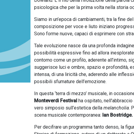
Dowland. È il filo della rivoluzione della parola 
psicologica che per la prima volta nella storia o
Siamo in un’epoca di cambiamenti, tra la fine de
composizione per voce e liuto iniziano progress
Sono forme nuove, capaci di esprimere con strao
Tale evoluzione nasce da una profonda indagine
possibilità espressive fino ad allora inesplorate
contorno come un profilo, aderente all’intimo, si
suggerisce luci e ombre, spazio e profondità, es
intensa, di una liricità che, aderendo alle infles
possibili sfumature dell’emozione.
In questa ‘terra di mezzo’ musicale, in occasion
Monteverdi Festival
ha ospitato, nell’abbracci
vero simposio sull’estetica della
melancholia
. 
scena musicale contemporanea:
Ian Bostridge.
Per decifrare un programma tanto denso, la figur