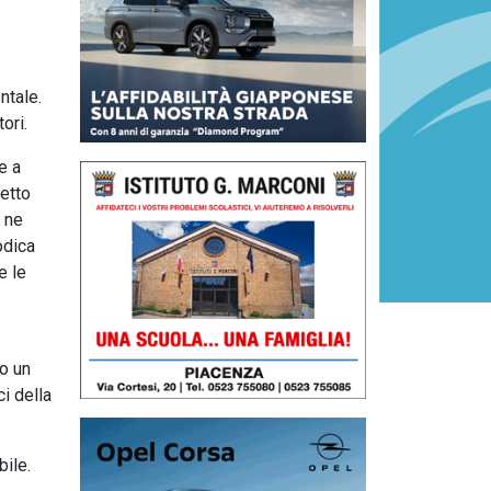
ntale.
ori.
e a
ietto
, ne
odica
e le
to un
ci della
bile.