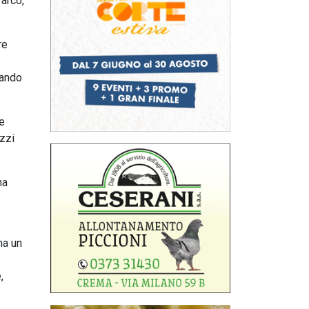
 arco,
re
tando
re
zzi
na
ma un
,