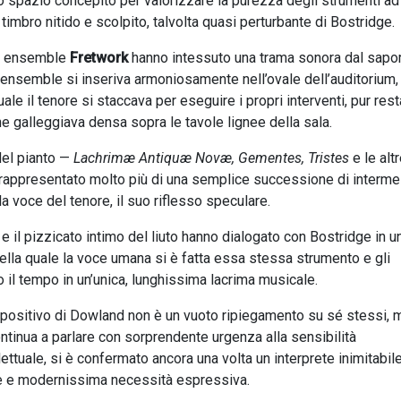
o spazio concepito per valorizzare la purezza degli strumenti ad
mbro nitido e scolpito, talvolta quasi perturbante di Bostridge.
ico ensemble
Fretwork
hanno intessuto una trama sonora dal sapo
’ensemble si inseriva armoniosamente nell’ovale dell’auditorium,
le il tenore si staccava per eseguire i propri interventi, pur res
 galleggiava densa sopra le tavole lignee della sala.
el pianto —
Lachrimæ Antiquæ Novæ, Gementes, Tristes
e le alt
 rappresentato molto più di una semplice successione di interme
la voce del tenore, il suo riflesso speculare.
 e il pizzicato intimo del liuto hanno dialogato con Bostridge in u
lla quale la voce umana si è fatta essa stessa strumento e gli
 il tempo in un’unica, lunghissima lacrima musicale.
mpositivo di Dowland non è un vuoto ripiegamento su sé stessi, 
ontinua a parlare con sorprendente urgenza alla sensibilità
ttuale, si è confermato ancora una volta un interprete inimitabile
iale e modernissima necessità espressiva.