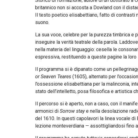
Storico di formazione, autore di un dottorato a O
britannico non si accosta a Dowland con il distacc
Il testo poetico elisabettiano, fatto di contrasti 
suono.
La sua voce, celebre per la purezza timbrica e pe
inseguire la verità teatrale della parola. Laddov
nella materia del linguaggio: cesella le consonant
espressiva, restituendo a queste pagine la loro
Il programma si è dipanato come un pellegrinagg
or Seaven Teares
(1605), alternato per l’occasion
l’ossessione elisabettiana per la malinconia, 
stato dell’intelletto, posa filosofica e artistica 
Il percorso si è aperto, non a caso, con il manif
armonici di
Sorrow stay
e nella desolazione radi
del 1610. In questi capolavori la linea vocale di
lezione monteverdiana — assottigliandosi fino al