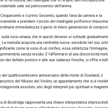
che si fa musica, del madrigale che si fa
ayre
, dell’introspezione
ccidentale sale sul palcoscenico dell’anima.
l Cinquecento e il primo Seicento, quando l’aria da camera e la
ivamente a prendere il posto del madrigale polifonico rinascime
rdinaria immediatezza il genio di intere generazioni di composit
 sulla voce umana, che in questi decenni si schiude gradualment
. La melodia acquista una centralità nuova: sensibile nel suo sch
gnificante come la voce di un corifeo, essa sintetizza l’immagine
primendola senza residui. È l’affermarsi di una discorsività mel
sioni del dettato poetico e alle sue cadenze foniche, si offre a tutt
e del quattrocentesimo anniversario della morte di Dowland, il
o acustico del Museo del Violino, un appuntamento che si è rivela
Protagonista assoluto, uno degli interpreti più spirituali e magneti
a di Bostridge rappresenta una chiave interpretativa imprescindi