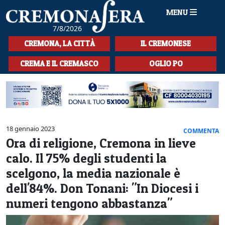
MENU
7/8/2026
HOME
CREMONA, LA CITTÀ
IL CREMONESE
CRONACA
CREMA E IL CREMASCO
OGLIO PO
SPORT
LA MUSICA
CULTURA
18 gennaio 2023
COMMENTA
Ora di religione, Cremona in lieve
LA STORIA
calo. Il 75% degli studenti la
SPETTACOLI
scelgono, la media nazionale è
dell'84%. Don Tonani: "In Diocesi i
L'EDITORIALE
numeri tengono abbastanza"
SEZIONI