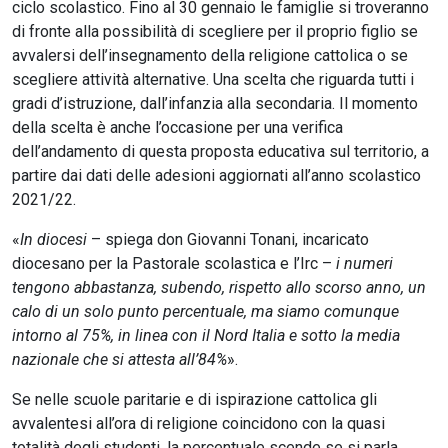
ciclo scolastico. Fino al 30 gennaio le famiglie si troveranno
di fronte alla possibilità di scegliere per il proprio figlio se
avvalersi dell’insegnamento della religione cattolica o se
scegliere attività alternative. Una scelta che riguarda tutti i
gradi d’istruzione, dall’infanzia alla secondaria. Il momento
della scelta è anche l’occasione per una verifica
dell’andamento di questa proposta educativa sul territorio, a
partire dai dati delle adesioni aggiornati all’anno scolastico
2021/22.
«
In diocesi
– spiega don Giovanni Tonani, incaricato
diocesano per la Pastorale scolastica e l’Irc –
i numeri
tengono abbastanza, subendo, rispetto allo scorso anno, un
calo di un solo punto percentuale, ma siamo comunque
intorno al 75%, in linea con il Nord Italia e sotto la media
nazionale che si attesta all’84%
».
Se nelle scuole paritarie e di ispirazione cattolica gli
avvalentesi all’ora di religione coincidono con la quasi
totalità degli studenti, la percentuale scende se si parla