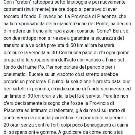
Con i "crateri" rattoppati sotto la pioggia e poi nuovamente
catramati (inutilmente) tre ore dopo si pensava di aver
toccato il fondo. E invece no. La Provincia di Piacenza, che
ha la responsabilità della manutenzione del Ponte, ha deciso
di mettere un freno alle riparazioni continue. Come? Beh, se
con due rattoppi non si riesce a garantire la sicurezza del
transito alla velocità prevista di 50 km all'ora basterà
diminuire la velocità ai 30. Con buona pace di chi ogni giorno
prega che le sospensioni dell'auto non vadano a finire sul
fondo del fiume Po. Per non parlare del pericolo per i
pneumatici. Bucare su un viadotto così stretto sarebbe
proprio un problema. E quindi la soluzione è presto data: due
bei cartelli di pericolo, un'indicazione di fondo sconnesso ed
un limite di 30 km orari e vìa, la beffa è servita. Peraltro non
c'era decisamente bisogno che fosse la Provincia di
Piacenza ad intimare di rallentare, già da mesi sul tratto di
ponte verso la sponda piacentina è impossibile superare i
20 orari senza sentire forti colpi poco benauguranti ai danni
di sospensioni e gomme. A giudicare da come sono stati