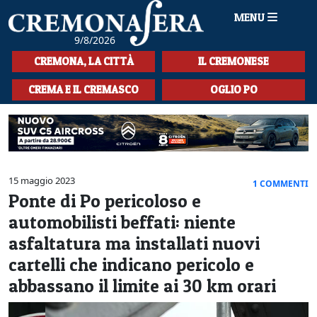
MENU
9/8/2026
HOME
CREMONA, LA CITTÀ
IL CREMONESE
CRONACA
CREMA E IL CREMASCO
OGLIO PO
SPORT
LA MUSICA
CULTURA
15 maggio 2023
1 COMMENTI
Ponte di Po pericoloso e
LA STORIA
automobilisti beffati: niente
SPETTACOLI
asfaltatura ma installati nuovi
cartelli che indicano pericolo e
L'EDITORIALE
abbassano il limite ai 30 km orari
SEZIONI