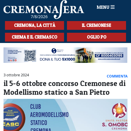
MENU
7/8/2026
HOME
CREMONA, LA CITTÀ
IL CREMONESE
CRONACA
CREMA E IL CREMASCO
OGLIO PO
SPORT
LA MUSICA
CULTURA
3 ottobre 2024
COMMENTA
il 5-6 ottobre concorso Cremonese di
LA STORIA
Modellismo statico a San Pietro
SPETTACOLI
L'EDITORIALE
SEZIONI