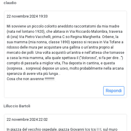
claudio
22 novembre 2024 19:33
Mi sovviene un piccolo colorito aneddoto raccontatomi da mia madre
(nata nel lontano 1920), che abitava in Via Riccardo Malombra, traversa
di (ora) Via Pietro Vacchelli, prima C.so Regina Margherita. Orbene, la
sua mamma (mia nonna, classe 1890) spesso si recava in Via Tofane a
ridosso delle mura per acquistare una gallina o un'anitra proprio al
mercato dei polli. Una volta acquistò un'anitra e nell'attesa che tornasse
a casa la mia mamma, alla quale spettava il ("doloroso", si fa per dire...")
compito di passarla a miglior vita, l'ha deposta in cantina, e questa
(sorpresa... sorpresa) depose un uovo, molto probabilmente nella arcana
speranza di avere vita più lunga...
Cosa che non avvenne !!!!!!!!!!!
Rispondi
Lilluccio Bartoli
22 novembre 2024 22:02
In piazza del vecchio ospedale, piazza Giovanni Ics Ics I I I, sul muro