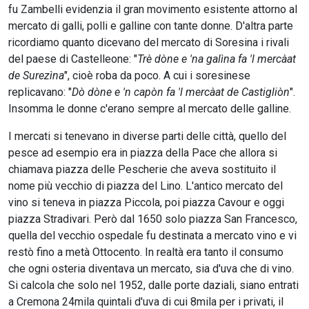
fu Zambelli evidenzia il gran movimento esistente attorno al
mercato di galli, polli e galline con tante donne. D'altra parte
ricordiamo quanto dicevano del mercato di Soresina i rivali
del paese di Castelleone: "
Trè dòne e 'na galìna fa 'l mercàat
de Surezìna
", cioè roba da poco. A cui i soresinese
replicavano: "
Dò dòne e 'n capòn fa 'l mercàat de Castigliòn
".
Insomma le donne c'erano sempre al mercato delle galline.
I mercati si tenevano in diverse parti delle città, quello del
pesce ad esempio era in piazza della Pace che allora si
chiamava piazza delle Pescherie che aveva sostituito il
nome più vecchio di piazza del Lino. L'antico mercato del
vino si teneva in piazza Piccola, poi piazza Cavour e oggi
piazza Stradivari. Però dal 1650 solo piazza San Francesco,
quella del vecchio ospedale fu destinata a mercato vino e vi
restò fino a metà Ottocento. In realtà era tanto il consumo
che ogni osteria diventava un mercato, sia d'uva che di vino.
Si calcola che solo nel 1952, dalle porte daziali, siano entrati
a Cremona 24mila quintali d'uva di cui 8mila per i privati, il