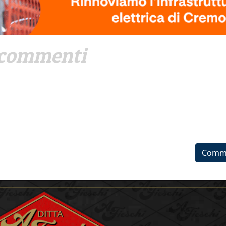
commenti
Comm