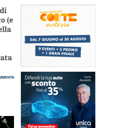
 di
o (e
ella
data
MMENTA