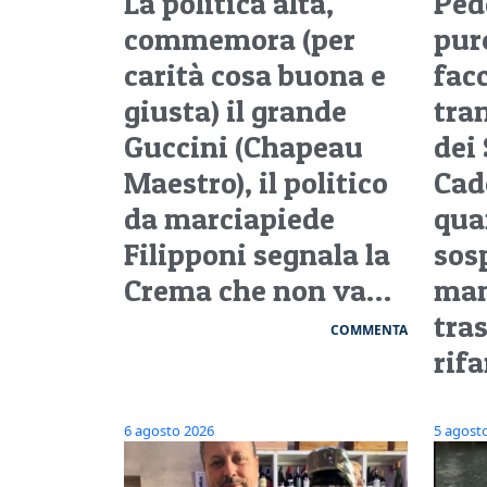
La politica alta,
Pedo
commemora (per
pure
carità cosa buona e
facc
giusta) il grande
tra
Guccini (Chapeau
dei 
Maestro), il politico
Cad
da marciapiede
qua
Filipponi segnala la
sos
Crema che non va…
man
tra
COMMENTA
rifa
6 agosto 2026
5 agost