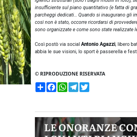
igienici strutturali (solo i bagni mobili in foto),
insufficiente sul piano quantitativo (e fatta di 
parcheggi dedicati… Quando si inaugurano gli im
così non è stato, occorre ricordarsi di provved
sono organizzate e come sono state realizzate le r
Così postò via social
Antonio Agazzi
, libero b
abbia le sue visioni, lo sport è passerella e fest
© RIPRODUZIONE RISERVATA
Condividi
Facebook
WhatsApp
Telegram
Twitter