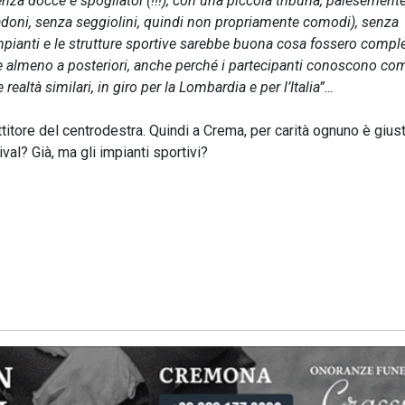
 senza docce e spogliatoi (!!!), con una piccola tribuna, palesement
gradoni, senza seggiolini, quindi non propriamente comodi), senza
pianti e le strutture sportive sarebbe buona cosa fossero comple
ere almeno a posteriori, anche perché i partecipanti conoscono co
ealtà similari, in giro per la Lombardia e per l’Italia”…
attitore del centrodestra. Quindi a Crema, per carità ognuno è gius
ival? Già, ma gli impianti sportivi?