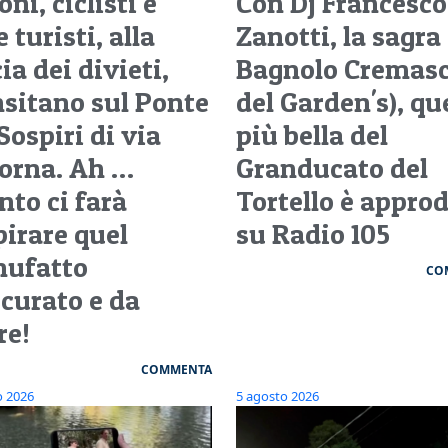
ni, ciclisti e
Con Dj Francesco
 turisti, alla
Zanotti, la sagra
ia dei divieti,
Bagnolo Cremasc
nsitano sul Ponte
del Garden's), qu
Sospiri di via
più bella del
orna. Ah …
Granducato del
nto ci farà
Tortello è appro
pirare quel
su Radio 105
ufatto
CO
scurato e da
re!
COMMENTA
o 2026
5 agosto 2026