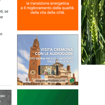
e
ti; se
me
to