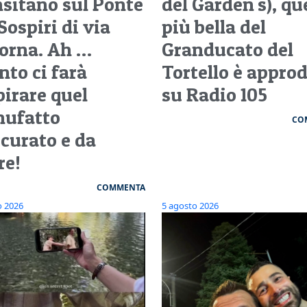
nsitano sul Ponte
del Garden's), qu
Sospiri di via
più bella del
orna. Ah …
Granducato del
nto ci farà
Tortello è appro
pirare quel
su Radio 105
ufatto
CO
scurato e da
re!
COMMENTA
o 2026
5 agosto 2026