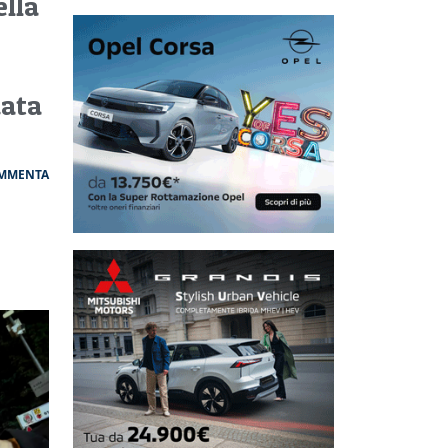
ella
data
MMENTA