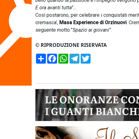
bello quando la passione e l'impegno vengono pr
E ora avanti tutta”…
Così postarono, per celebrare i conquistati meri
cremasca’,
Masa Experience di Orzinuovi
. Cre
seguente motto:”
Spazio ai giovani
”.
© RIPRODUZIONE RISERVATA
Condividi
Facebook
WhatsApp
Telegram
Twitter