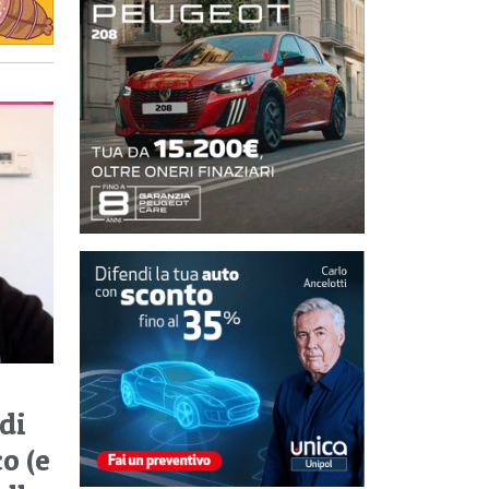
 di
o (e