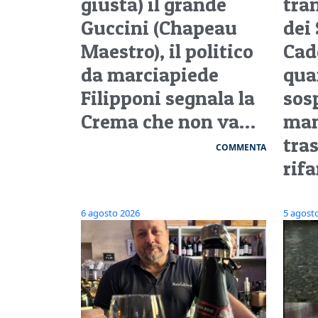
giusta) il grande
tra
Guccini (Chapeau
dei 
Maestro), il politico
Cad
da marciapiede
qua
Filipponi segnala la
sos
Crema che non va…
man
tra
COMMENTA
rifa
6 agosto 2026
5 agost