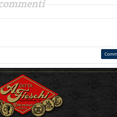
commenti
Comm