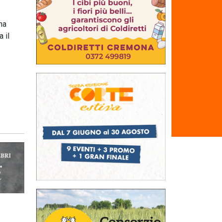
na
a il