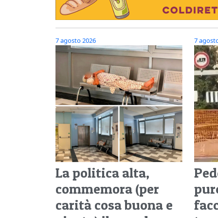
7 agosto 2026
7 agost
La politica alta,
Pedo
commemora (per
pure
carità cosa buona e
facc