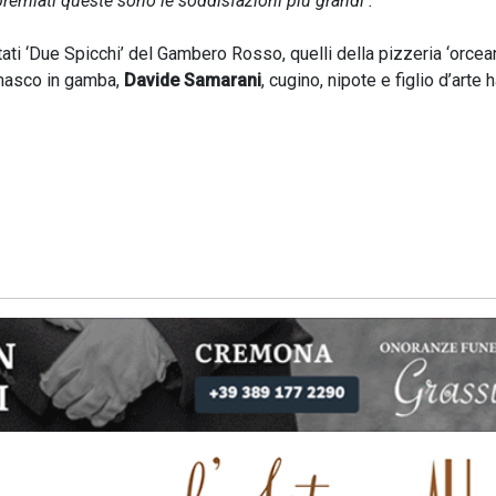
emiati queste sono le soddisfazioni più grandi .
tati ‘Due Spicchi’ del Gambero Rosso, quelli della pizzeria ‘orcea
masco in gamba,
Davide Samarani
, cugino, nipote e figlio d’arte h