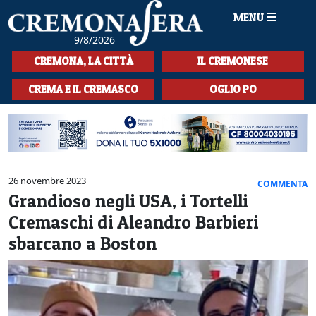
MENU
9/8/2026
HOME
CREMONA, LA CITTÀ
IL CREMONESE
CRONACA
CREMA E IL CREMASCO
OGLIO PO
SPORT
LA MUSICA
CULTURA
26 novembre 2023
COMMENTA
Grandioso negli USA, i Tortelli
LA STORIA
Cremaschi di Aleandro Barbieri
SPETTACOLI
sbarcano a Boston
L'EDITORIALE
SEZIONI