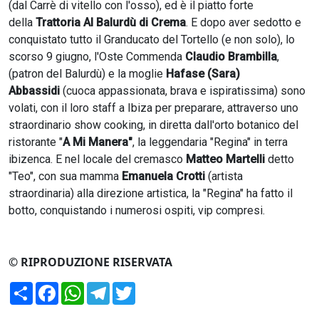
(dal Carrè di vitello con l'osso), ed è il piatto forte
della
Trattoria Al Balurdù di Crema
. E dopo aver sedotto e
conquistato tutto il Granducato del Tortello (e non solo), lo
scorso 9 giugno, l'Oste Commenda
Claudio Brambilla
,
(patron del Balurdù) e la moglie
Hafase (Sara)
Abbassidi
(cuoca appassionata, brava e ispiratissima) sono
volati, con il loro staff a Ibiza per preparare, attraverso uno
straordinario show cooking, in diretta dall'orto botanico del
ristorante "
A Mi Manera"
, la leggendaria "Regina" in terra
ibizenca. E nel locale del cremasco
Matteo Martelli
detto
"Teo", con sua mamma
Emanuela Crotti
(artista
straordinaria) alla direzione artistica, la "Regina" ha fatto il
botto, conquistando i numerosi ospiti, vip compresi.
© RIPRODUZIONE RISERVATA
Condividi
Facebook
WhatsApp
Telegram
Twitter