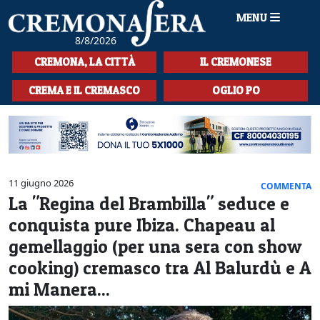
MENU
8/8/2026
HOME
CREMONA, LA CITTÀ
IL CREMONESE
CRONACA
CREMA E IL CREMASCO
OGLIO PO
SPORT
LA MUSICA
CULTURA
11 giugno 2026
COMMENTA
La "Regina del Brambilla" seduce e
LA STORIA
conquista pure Ibiza. Chapeau al
SPETTACOLI
gemellaggio (per una sera con show
cooking) cremasco tra Al Balurdù e A
L'EDITORIALE
mi Manera...
SEZIONI