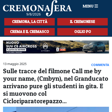
MENU
9/8/2026
HOME
CREMONA, LA CITTÀ
IL CREMONESE
CRONACA
CREMA E IL CREMASCO
OGLIO PO
SPORT
LA MUSICA
CULTURA
13 maggio 2025
COMMENTA
Sulle tracce del filmone Call me by
LA STORIA
your name, (Cmbyn), nel Granducato
SPETTACOLI
arrivano pure gli studenti in gita. E
si muovono col
L'EDITORIALE
Cicloriparatorepazzo...
SEZIONI