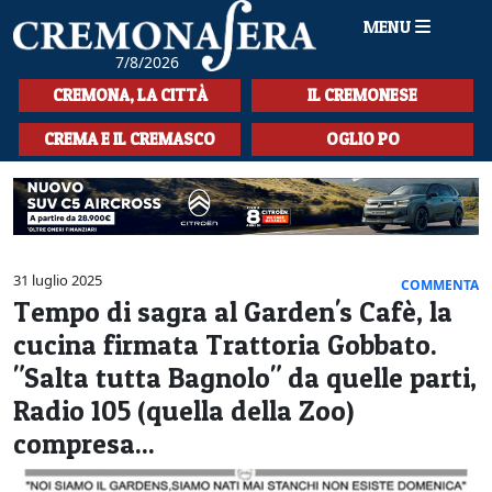
MENU
7/8/2026
HOME
CREMONA, LA CITTÀ
IL CREMONESE
CRONACA
CREMA E IL CREMASCO
OGLIO PO
SPORT
LA MUSICA
CULTURA
31 luglio 2025
COMMENTA
Tempo di sagra al Garden's Cafè, la
LA STORIA
cucina firmata Trattoria Gobbato.
SPETTACOLI
"Salta tutta Bagnolo" da quelle parti,
Radio 105 (quella della Zoo)
L'EDITORIALE
compresa...
SEZIONI