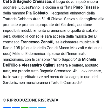
Cafè di Bagnolo Cremasco
, il luogo dove si può ancora
sognare. E quest'anno, la cucina è griffata
Piero Triassi
e
dalla mamma
Pia Gobbato
, i leggendari animatori della
Trattoria Gobbato Area 51 di Chieve. Senza nulla togliere alle
premiate e premianti proposte del Garden's, seratone
impedibili, indubbiamente si annunciano quelle di sabato
sera, quando la consolle sarà accesa dalla musica del Dj
cremasco
Francesco Zanotti,
selezionatore musicale di
Radio 105 (sì quella dello Zoo di Marco Mazzoli e dei suoi
soci) Milano. E domenica, il paese dell'Innominato
manzoniano, con la canzone "
Tutto Bagnolo
" di
Michela
Dell'Olio
e
Alessandro Ogliari
, salterà e ballerà, appunto
tutta, ma proprio tutta Bagnolo Cremasco. Ah ... ovviamente,
tra le varie prelibatezze nel menù della sagra, in quel del
Garden's, non mancheranno i Tortelli Cremaschi!
© RIPRODUZIONE RISERVATA