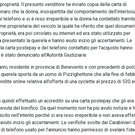
proprietà. Il presunto venditore ha inviato copia della carta di
denaro che la donna, insospettita dal comportamento dell’interlocu
l telefono e si è reso irreperibile e la donna ha contattato tramit
ome proprietaria del veicolo la quale ha riferito che quel documen
prietà, era poi circolato su internet ed era stato utilizzato per
presentato la querela e hanno avuto inizio gli accertamenti. Le
lla carta postepay e del telefono contattato per l’acquisto hanno
è stato denunciato all’Autorità Giudiziaria.
 anni, residente in provincia di Benevento e con precedenti di poli
a querela sporta da un uomo di Pizzighettone che alla fine di febb
ndite online relativa all’offerta di una cyclette al prezzo di 530 e
 quindi effettuato un accredito su una carta postepay che gli era
ricevuta del bonifico. Da quel momento non ha più avuto notizie e 
scito nell’intento perché si era reso irreperibile e non aveva effe
vuto inizio gli accertamenti. Le verifiche svolte dai Carabinieri d
di telefono usato per l’annuncio hanno permesso di svelare l’ide