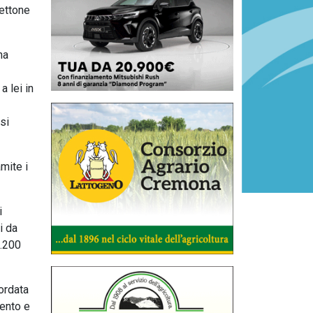
hettone
na
a lei in
si
mite i
i
i da
2.200
cordata
mento e