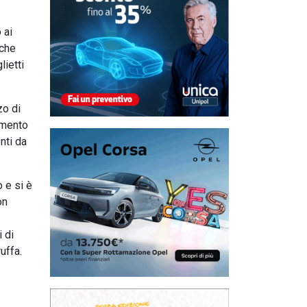
 ai
 che
lietti
zo di
samento
enti da
 e si è
on
 di
uffa.