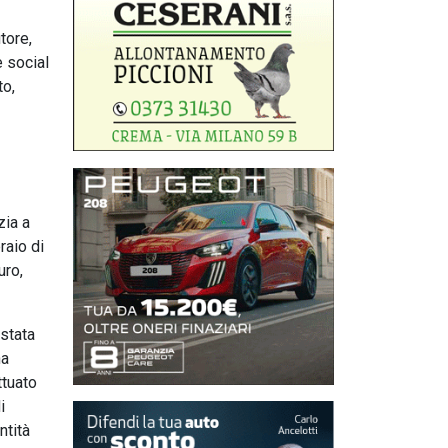
tore,
e social
to,
zia a
raio di
uro,
 stata
ha
ttuato
i
ntità