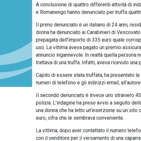
A conclusione di quattro differenti attività di i
e Romanengo hanno denunciato per truffa quattro p
Il primo denunciato è un italiano di 24 anni, resi
donna ha denunciato ai Carabinieri di Vescovato 
prepagata dell’importo di 335 euro quale corrispet
uso. La vittima aveva pagato un premio assicurat
annuncio ingannevole. In realtà quella persona no
trattava di una truffa. Infatti, aveva ricevuto una
Capito di essere stata truffata, ha presentato la
numeri di telefono e gli indirizzi email, all’autor
Il secondo denunciato è invece uno straniero 45
polizia. L’indagine ha preso avvio a seguito del
una donna che ha letto un’inserzione su un sito on
euro, cifra che le sembrava conveniente.
La vittima, dopo aver contattato il numero telefo
con il venditore per il versamento di una caparr