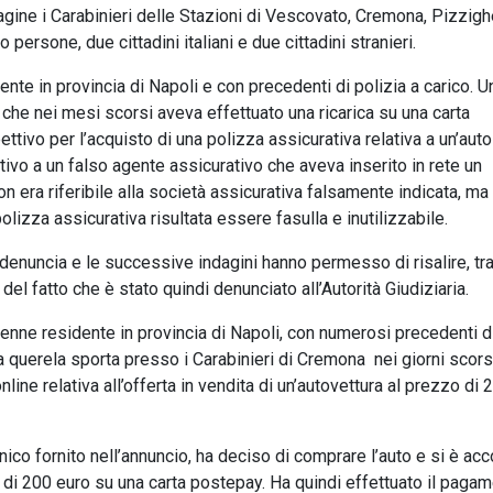
ndagine i Carabinieri delle Stazioni di Vescovato, Cremona, Pizzig
ersone, due cittadini italiani e due cittadini stranieri.
dente in provincia di Napoli e con precedenti di polizia a carico. U
che nei mesi scorsi aveva effettuato una ricarica su una carta
tivo per l’acquisto di una polizza assicurativa relativa a un’auto 
ivo a un falso agente assicurativo che aveva inserito in rete un
n era riferibile alla società assicurativa falsamente indicata, ma 
 polizza assicurativa risultata essere fasulla e inutilizzabile.
 denuncia e le successive indagini hanno permesso di risalire, tra
e del fatto che è stato quindi denunciato all’Autorità Giudiziaria.
enne residente in provincia di Napoli, con numerosi precedenti d
la querela sporta presso i Carabinieri di Cremona nei giorni scors
line relativa all’offerta in vendita di un’autovettura al prezzo di 
nico fornito nell’annuncio, ha deciso di comprare l’auto e si è ac
a di 200 euro su una carta postepay. Ha quindi effettuato il paga