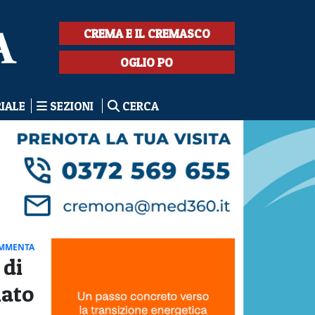
CREMA E IL CREMASCO
OGLIO PO
RIALE
SEZIONI
CERCA
MMENTA
 di
iato