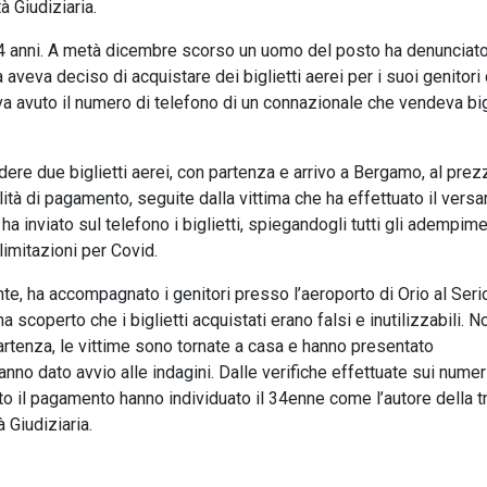
à Giudiziaria.
 34 anni. A metà dicembre scorso un uomo del posto ha denunciato
aveva deciso di acquistare dei biglietti aerei per i suoi genitori
a avuto il numero di telefono di un connazionale che vendeva big
ndere due biglietti aerei, con partenza e arrivo a Bergamo, al prez
lità di pagamento, seguite dalla vittima che ha effettuato il ver
i ha inviato sul telefono i biglietti, spiegandogli tutti gli adempim
 limitazioni per Covid.
te, ha accompagnato i genitori presso l’aeroporto di Orio al Serio
scoperto che i biglietti acquistati erano falsi e inutilizzabili. N
artenza, le vittime sono tornate a casa e hanno presentato
no dato avvio alle indagini. Dalle verifiche effettuate sui numeri
ato il pagamento hanno individuato il 34enne come l’autore della tr
à Giudiziaria.