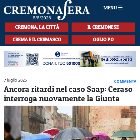
MENU
8/8/2026
HOME
CREMONA, LA CITTÀ
IL CREMONESE
CRONACA
CREMA E IL CREMASCO
OGLIO PO
SPORT
LA MUSICA
CULTURA
7 luglio 2025
COMMENTA
Ancora ritardi nel caso Saap: Ceraso
LA STORIA
interroga nuovamente la Giunta
SPETTACOLI
L'EDITORIALE
SEZIONI