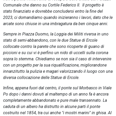
Comunale che danno su Cortile Federico II. Il progetto è
stato finanziato e dovrebbe concludersi entro la fine del
2023, ci domandiamo quando inizieranno i lavori, dato che le
arcate sono chiuse in una imbragatura da ben cinque anni.
Sempre in Piazza Duomo, la Loggia dei Militi riversa in uno
stato di semi-abbandono, con le due Statue di Ercole
collocate contro la parete che sono ricoperte di guano di
piccioni e su cui vi è perfino un nido di uccelli sulla corona
sopra lo stemma. Chiediamo se non sia il caso di intervenire
con un progetto per la sua riqualificazione, migliorandone
innanzitutto la pulizia e magari valorizzando il luogo con una
diversa collocazione delle Statue di Ercole.
Infine, appena fuori dal centro, il ponte sul Morbasco in Viale
Po dopo i danni dovuti al maltempo di un anno fa è ancora
completamente abbandonato e pure male transennato. La
caduta di un albero ha distrutto in alcune parti il ponte
costruito nel 1854, tra cui anche "i mostri marini" in ghisa. Al