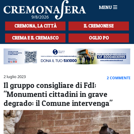
MENU
9/8/2026
HOME
CREMONA, LA CITTÀ
IL CREMONESE
CRONACA
CREMA E IL CREMASCO
OGLIO PO
SPORT
LA MUSICA
CULTURA
2 luglio 2023
2 COMMENTI
Il gruppo consigliare di FdI:
LA STORIA
"Monumenti cittadini in grave
SPETTACOLI
degrado: il Comune intervenga"
L'EDITORIALE
SEZIONI