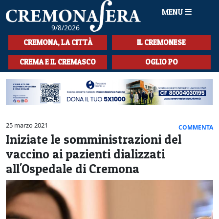
MENU
9/8/2026
HOME
CREMONA, LA CITTÀ
IL CREMONESE
CRONACA
CREMA E IL CREMASCO
OGLIO PO
SPORT
LA MUSICA
CULTURA
25 marzo 2021
COMMENTA
Iniziate le somministrazioni del
LA STORIA
vaccino ai pazienti dializzati
SPETTACOLI
all'Ospedale di Cremona
L'EDITORIALE
SEZIONI