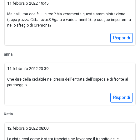
11 febbraio 2022 19:45
Ma daiii, ma cos'è...il circo ? Ma veramente questa amministrazione
(dopo piazza Cittanova/S Agata e varie amenità)...prosegue imperterrita
nello sfregio di Cremona?
Rispondi
anna
11 febbraio 2022 23:39
Che dire della ciclabile nei pressi dell'entrata dell'ospedale di fronte al
parcheggio!!
Rispondi
Katia
12 febbraio 2022 08:00
La pista così come è stata tracciata se favorisce il transito delle