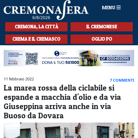
MENU
6/8/2026
HOME
CREMONA, LA CITTÀ
IL CREMONESE
CRONACA
CREMA E IL CREMASCO
OGLIO PO
SPORT
LA MUSICA
CULTURA
11 febbraio 2022
7 COMMENTI
La marea rossa della ciclabile si
LA STORIA
espande a macchia d'olio e da via
SPETTACOLI
Giuseppina arriva anche in via
Buoso da Dovara
L'EDITORIALE
SEZIONI