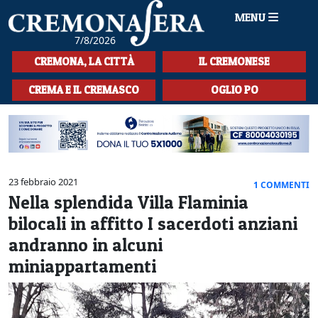
MENU
7/8/2026
HOME
CREMONA, LA CITTÀ
IL CREMONESE
CRONACA
CREMA E IL CREMASCO
OGLIO PO
SPORT
LA MUSICA
CULTURA
23 febbraio 2021
1 COMMENTI
Nella splendida Villa Flaminia
LA STORIA
bilocali in affitto I sacerdoti anziani
SPETTACOLI
andranno in alcuni
miniappartamenti
L'EDITORIALE
SEZIONI