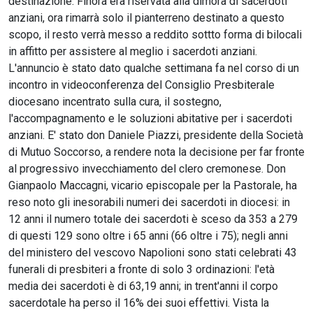
destinazione. Finora era riservata alla dimora di sacerdoti
anziani, ora rimarrà solo il pianterreno destinato a questo
scopo, il resto verrà messo a reddito sottto forma di bilocali
in affitto per assistere al meglio i sacerdoti anziani.
L'annuncio è stato dato qualche settimana fa nel corso di un
incontro in videoconferenza del Consiglio Presbiterale
diocesano incentrato sulla cura, il sostegno,
l'accompagnamento e le soluzioni abitative per i sacerdoti
anziani. E' stato don Daniele Piazzi, presidente della Società
di Mutuo Soccorso, a rendere nota la decisione per far fronte
al progressivo invecchiamento del clero cremonese. Don
Gianpaolo Maccagni, vicario episcopale per la Pastorale, ha
reso noto gli inesorabili numeri dei sacerdoti in diocesi: in
12 anni il numero totale dei sacerdoti è sceso da 353 a 279
di questi 129 sono oltre i 65 anni (66 oltre i 75); negli anni
del ministero del vescovo Napolioni sono stati celebrati 43
funerali di presbiteri a fronte di solo 3 ordinazioni: l'età
media dei sacerdoti è di 63,19 anni; in trent'anni il corpo
sacerdotale ha perso il 16% dei suoi effettivi. Vista la