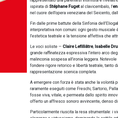
rappresentato una parentesi intimista e rivelatr
ispirata di
Stéphane Fuget
al clavicembalo, l’
en
nel cuore dell’opera veneziana del Seicento, dall
Fin dalle prime battute della Sinfonia dell’Eliog
interpretativa non comuni: ogni gesto musicale
l’estetica teatrale e la tensione affettiva che a
Le voci soliste —
Claire Lefilliâtre
,
Isabelle Dru
grande raffinatezza espressiva l’intero arco degl
malinconia sospesa all’ironia leggera. Notevole l
fondere rigore retorico e libertà teatrale, tanto
rappresentazione scenica completa.
A emergere con forza è stata anche la volontà 
raramente eseguiti come Freschi, Sartorio, Palla
fosse viva, vitale, e permeata dallo spirito inno
offerto un affresco sonoro avvincente, denso di s
Particolarmente riuscita la resa strumentale: i vi