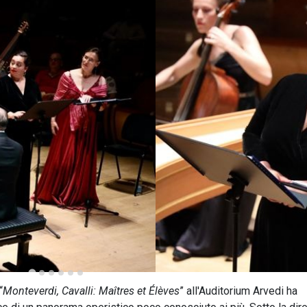
“
Monteverdi, Cavalli: Maîtres et Élèves
” all'Auditorium Arvedi ha