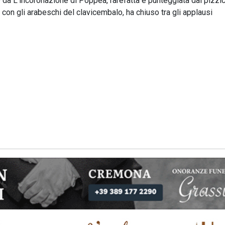
o
da L’incoronazione di Poppea, rarefatta e punteggiata dai pizzic
 con gli arabeschi del clavicembalo, ha chiuso tra gli applausi