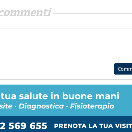
commenti
Comm