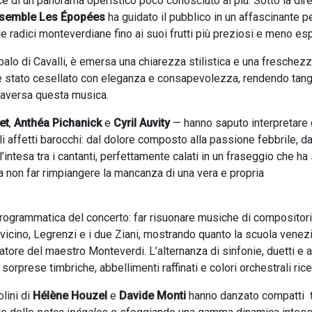
ice di un panorama operistico poco conosciuto ai più. Sotto la dir
semble Les Épopées
ha guidato il pubblico in un affascinante 
e radici monteverdiane fino ai suoi frutti più preziosi e meno esp
abalo di Cavalli, è emersa una chiarezza stilistica e una freschez
 è stato cesellato con eleganza e consapevolezza, rendendo tang
ttraversa questa musica.
et
,
Anthéa Pichanick
e
Cyril Auvity
— hanno saputo interpretare
i affetti barocchi: dal dolore composto alla passione febbrile, da
’intesa tra i cantanti, perfettamente calati in un fraseggio che ha
 da non far rimpiangere la mancanza di una vera e propria
programmatica del concerto: far risuonare musiche di compositori
vicino, Legrenzi e i due Ziani, mostrando quanto la scuola venez
vatore del maestro Monteverdi. L’alternanza di sinfonie, duetti e a
orprese timbriche, abbellimenti raffinati e colori orchestrali ricer
olini di
Hélène Houzel
e
Davide Monti
hanno danzato compatti t