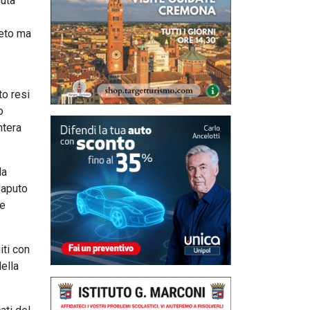
uta
reto ma
to resi
o
ntera
la
saputo
 e
iti con
della