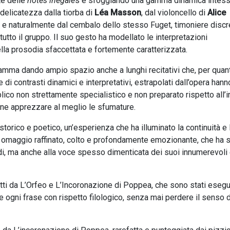
te delle
notes inégale
s e sfoggiando una gamma dinamica intess
 delicatezza dalla tiorba di
Léa Masson
, dal violoncello di
Alice
, e naturalmente dal cembalo dello stesso Fuget, timoniere disc
tutto il gruppo. Il suo gesto ha modellato le interpretazioni
della prosodia sfaccettata e fortemente caratterizzata.
ramma dando ampio spazio anche a lunghi recitativi che, per quan
e di contrasti dinamici e interpretativi, estrapolati dall’opera hann
blico non strettamente specialistico e non preparato rispetto all’i
erne apprezzare al meglio le sfumature.
storico e poetico, un’esperienza che ha illuminato la continuità e 
n omaggio raffinato, colto e profondamente emozionante, che ha 
di, ma anche alla voce spesso dimenticata dei suoi innumerevoli
tratti da L’Orfeo e L’Incoronazione di Poppea, che sono stati esegu
re ogni frase con rispetto filologico, senza mai perdere il senso 