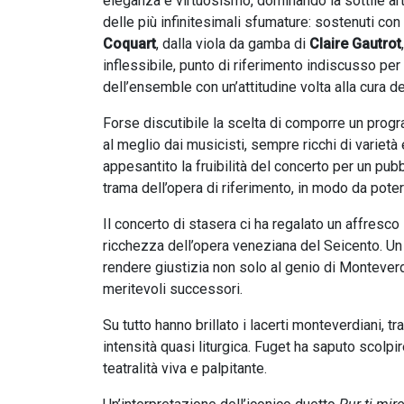
eleganza e virtuosismo, dominando la sottile ar
delle più infinitesimali sfumature: sostenuti con
Coquart
, dalla viola da gamba di
Claire Gautrot
inflessibile, punto di riferimento indiscusso per 
dell’ensemble con un’attitudine volta alla cura 
Forse discutibile la scelta di comporre un prog
al meglio dai musicisti, sempre ricchi di varietà 
appesantito la fruibilità del concerto per un pub
trama dell’opera di riferimento, in modo da pot
Il concerto di stasera ci ha regalato un affresco 
ricchezza dell’opera veneziana del Seicento. U
rendere giustizia non solo al genio di Montever
meritevoli successori.
Su tutto hanno brillato i lacerti monteverdiani, 
intensità quasi liturgica. Fuget ha saputo scolpi
teatralità viva e palpitante.