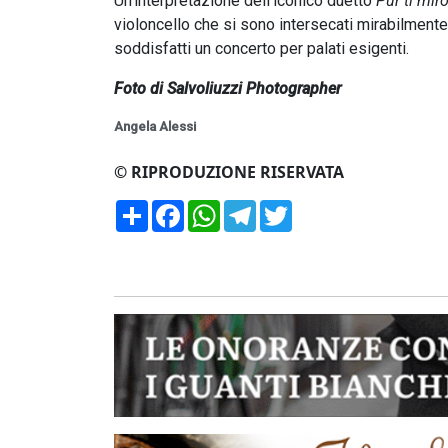
Un’interpretazione dell’iconico duetto
Pur ti mir
violoncello che si sono intersecati mirabilmente
soddisfatti un concerto per palati esigenti.
Foto di Salvoliuzzi Photographer
Angela Alessi
© RIPRODUZIONE RISERVATA
Condividi
Facebook
WhatsApp
Telegram
Twitter