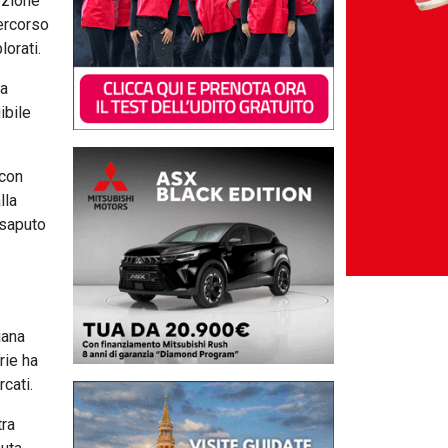
ezione
percorso
lorati.
za
ibile
 con
lla
 saputo
iana
rie ha
cati.
ra