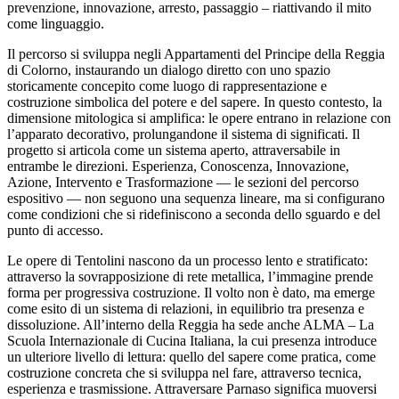
prevenzione, innovazione, arresto, passaggio – riattivando il mito
come linguaggio.
Il percorso si sviluppa negli Appartamenti del Principe della Reggia
di Colorno, instaurando un dialogo diretto con uno spazio
storicamente concepito come luogo di rappresentazione e
costruzione simbolica del potere e del sapere. In questo contesto, la
dimensione mitologica si amplifica: le opere entrano in relazione con
l’apparato decorativo, prolungandone il sistema di significati. Il
progetto si articola come un sistema aperto, attraversabile in
entrambe le direzioni. Esperienza, Conoscenza, Innovazione,
Azione, Intervento e Trasformazione — le sezioni del percorso
espositivo — non seguono una sequenza lineare, ma si configurano
come condizioni che si ridefiniscono a seconda dello sguardo e del
punto di accesso.
Le opere di Tentolini nascono da un processo lento e stratificato:
attraverso la sovrapposizione di rete metallica, l’immagine prende
forma per progressiva costruzione. Il volto non è dato, ma emerge
come esito di un sistema di relazioni, in equilibrio tra presenza e
dissoluzione. All’interno della Reggia ha sede anche ALMA – La
Scuola Internazionale di Cucina Italiana, la cui presenza introduce
un ulteriore livello di lettura: quello del sapere come pratica, come
costruzione concreta che si sviluppa nel fare, attraverso tecnica,
esperienza e trasmissione. Attraversare Parnaso significa muoversi