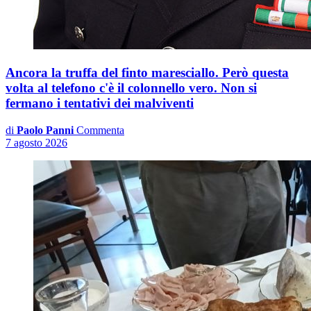
Ancora la truffa del finto maresciallo. Però questa
volta al telefono c'è il colonnello vero. Non si
fermano i tentativi dei malviventi
di
Paolo Panni
Commenta
7 agosto 2026