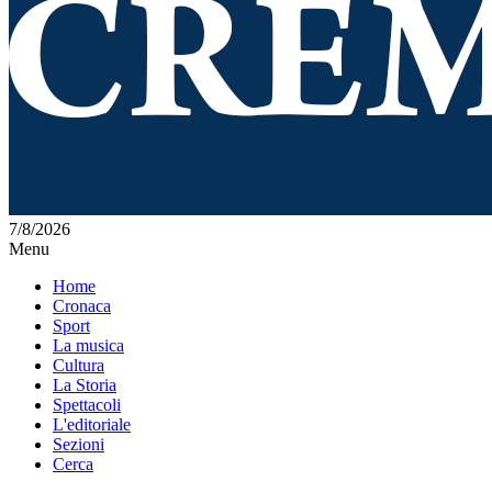
7/8/2026
Menu
Home
Cronaca
Sport
La musica
Cultura
La Storia
Spettacoli
L'editoriale
Sezioni
Cerca