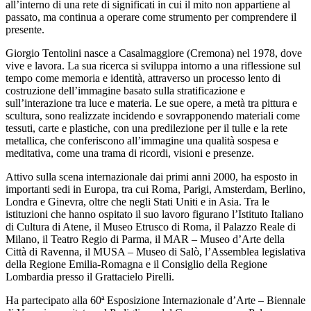
all’interno di una rete di significati in cui il mito non appartiene al
passato, ma continua a operare come strumento per comprendere il
presente.
Giorgio Tentolini nasce a Casalmaggiore (Cremona) nel 1978, dove
vive e lavora. La sua ricerca si sviluppa intorno a una riflessione sul
tempo come memoria e identità, attraverso un processo lento di
costruzione dell’immagine basato sulla stratificazione e
sull’interazione tra luce e materia. Le sue opere, a metà tra pittura e
scultura, sono realizzate incidendo e sovrapponendo materiali come
tessuti, carte e plastiche, con una predilezione per il tulle e la rete
metallica, che conferiscono all’immagine una qualità sospesa e
meditativa, come una trama di ricordi, visioni e presenze.
Attivo sulla scena internazionale dai primi anni 2000, ha esposto in
importanti sedi in Europa, tra cui Roma, Parigi, Amsterdam, Berlino,
Londra e Ginevra, oltre che negli Stati Uniti e in Asia. Tra le
istituzioni che hanno ospitato il suo lavoro figurano l’Istituto Italiano
di Cultura di Atene, il Museo Etrusco di Roma, il Palazzo Reale di
Milano, il Teatro Regio di Parma, il MAR – Museo d’Arte della
Città di Ravenna, il MUSA – Museo di Salò, l’Assemblea legislativa
della Regione Emilia-Romagna e il Consiglio della Regione
Lombardia presso il Grattacielo Pirelli.
Ha partecipato alla 60ª Esposizione Internazionale d’Arte – Biennale