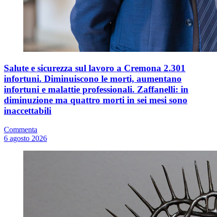
Salute e sicurezza sul lavoro a Cremona 2.301
infortuni. Diminuiscono le morti, aumentano
infortuni e malattie professionali. Zaffanelli: in
diminuzione ma quattro morti in sei mesi sono
inaccettabili
Commenta
6 agosto 2026