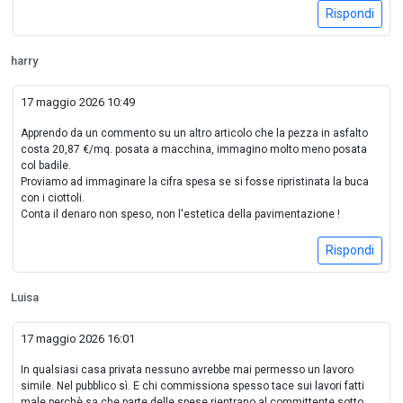
Rispondi
harry
17 maggio 2026 10:49
Apprendo da un commento su un altro articolo che la pezza in asfalto
costa 20,87 €/mq. posata a macchina, immagino molto meno posata
col badile.
Proviamo ad immaginare la cifra spesa se si fosse ripristinata la buca
con i ciottoli.
Conta il denaro non speso, non l'estetica della pavimentazione !
Rispondi
Luisa
17 maggio 2026 16:01
In qualsiasi casa privata nessuno avrebbe mai permesso un lavoro
simile. Nel pubblico sì. E chi commissiona spesso tace sui lavori fatti
male perchè sa che parte delle spese rientrano al committente sotto