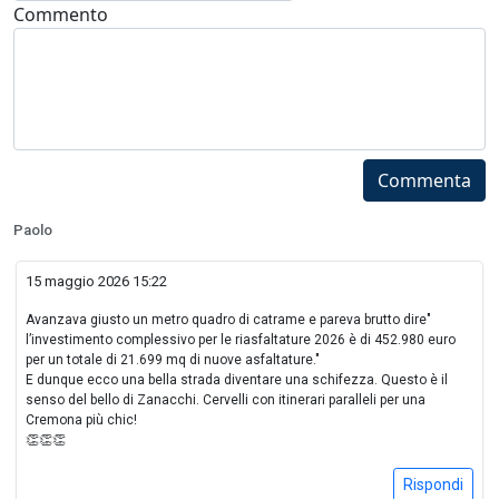
Commento
Commenta
Paolo
15 maggio 2026 15:22
Avanzava giusto un metro quadro di catrame e pareva brutto dire"
l’investimento complessivo per le riasfaltature 2026 è di 452.980 euro
per un totale di 21.699 mq di nuove asfaltature."
E dunque ecco una bella strada diventare una schifezza. Questo è il
senso del bello di Zanacchi. Cervelli con itinerari paralleli per una
Cremona più chic!
👏👏👏
Rispondi