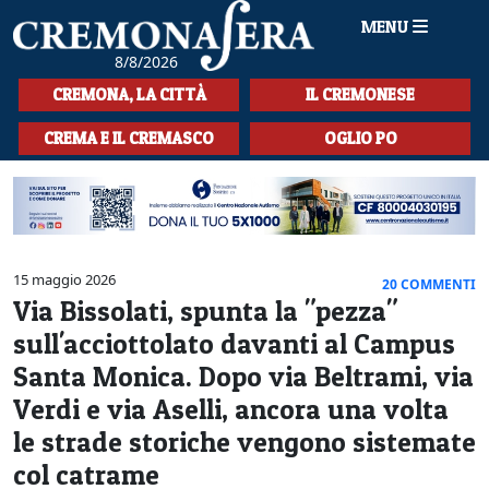
MENU
8/8/2026
HOME
CREMONA, LA CITTÀ
IL CREMONESE
CRONACA
CREMA E IL CREMASCO
OGLIO PO
SPORT
LA MUSICA
CULTURA
15 maggio 2026
20 COMMENTI
Via Bissolati, spunta la "pezza"
LA STORIA
sull'acciottolato davanti al Campus
SPETTACOLI
Santa Monica. Dopo via Beltrami, via
Verdi e via Aselli, ancora una volta
L'EDITORIALE
le strade storiche vengono sistemate
SEZIONI
col catrame