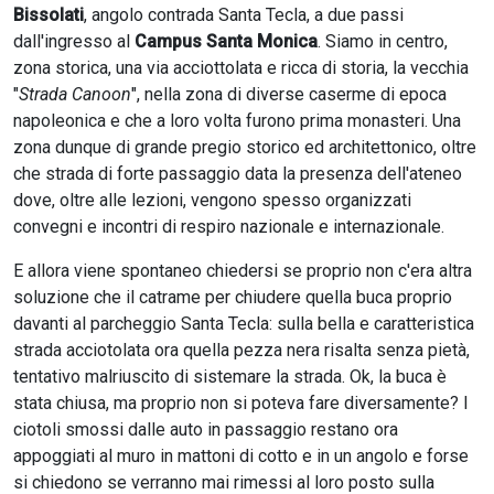
Bissolati
, angolo contrada Santa Tecla, a due passi
dall'ingresso al
Campus Santa Monica
. Siamo in centro,
zona storica, una via acciottolata e ricca di storia, la vecchia
"
Strada Canoon
", nella zona di diverse caserme di epoca
napoleonica e che a loro volta furono prima monasteri. Una
zona dunque di grande pregio storico ed architettonico, oltre
che strada di forte passaggio data la presenza dell'ateneo
dove, oltre alle lezioni, vengono spesso organizzati
convegni e incontri di respiro nazionale e internazionale.
E allora viene spontaneo chiedersi se proprio non c'era altra
soluzione che il catrame per chiudere quella buca proprio
davanti al parcheggio Santa Tecla: sulla bella e caratteristica
strada acciotolata ora quella pezza nera risalta senza pietà,
tentativo malriuscito di sistemare la strada. Ok, la buca è
stata chiusa, ma proprio non si poteva fare diversamente? I
ciotoli smossi dalle auto in passaggio restano ora
appoggiati al muro in mattoni di cotto e in un angolo e forse
si chiedono se verranno mai rimessi al loro posto sulla