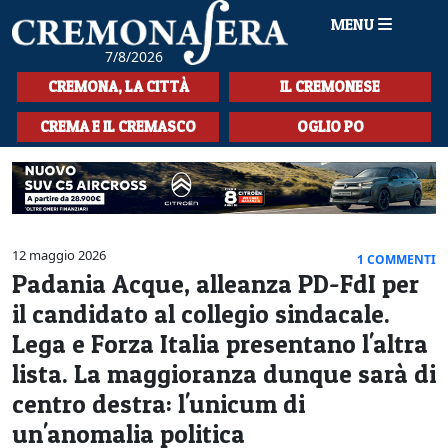
MENU
7/8/2026
HOME
CREMONA, LA CITTÀ
IL CREMONESE
CRONACA
CREMA E IL CREMASCO
OGLIO PO
SPORT
LA MUSICA
CULTURA
12 maggio 2026
1 COMMENTI
Padania Acque, alleanza PD-FdI per
LA STORIA
il candidato al collegio sindacale.
SPETTACOLI
Lega e Forza Italia presentano l'altra
lista. La maggioranza dunque sarà di
L'EDITORIALE
centro destra: l'unicum di
SEZIONI
un'anomalia politica