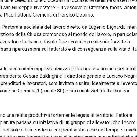
’annuale celebrazione diocesana in occasione della Festa dei lavor
di san Giuseppe lavoratore – il vescovo di Cremona, mons. Anton
 la Plac-Fattorie Cremona di Persico Dosimo.
 Pastorale sociale e del lavoro diretto da Eugenio Bignardi, inte
nzione della Chiesa cremonese al mondo del lavoro, in particolar
 lavoratori che hanno dovuto fare i conti con chiusure forzate o
anti ripercussioni sul fatturato e di conseguenza sulla vita di t
olo una limitata rappresentanza del mondo economico del territo
presidente Cesare Baldrighi e il direttore generale Luciano Negri
prenditori e lavoratori, sarà invitata a unirsi idealmente all’event
visione su Cremona1 (canale 80) e sui canali web della Diocesi.
 una realtà produttiva fortemente legata al territorio. Fattorie
pianura padana su iniziativa di un gruppo di allevatori che fecero
 nel solco di un sistema cooperativistico che nel tempo si rivel