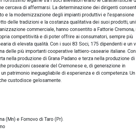
un fortissimo legame tra i soci allevatori erano le caratteristiche d
e cercava di affermarsi. La determinazione dei dirigenti consent
to e la modernizzazione degli impianti produttivi e l’espansione
petto delle tradizioni e la costanza qualitativa dei suoi prodotti, uni
organizzazione commerciale, hanno consentito a Fattorie Cremona, 
ropria competitività e di poter offrire ai consumatori, sempre più
searia di elevata qualità. Con i suoi 83 Soci, 175 dipendenti e un
i una delle più importanti cooperative lattiero-casearie italiane. Co
rta nella produzione di Grana Padano e terza nella produzione di
iche produzioni casearie del Cremonese e, di generazione in
i un patrimonio ineguagliabile di esperienza e di competenza. Un
e che custodisce gelosamente.
na (Mn) e Fornovo di Taro (Pr).
nno