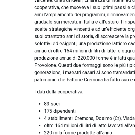
vincente. Unità di ideali, chiarezza di intenti ed 
cooperativa, che muoveva i suoi primi passi e ch
anni l’ampliamento dei programmi, il rinnovamen
graduale sui mercati, in Italia e all’estero. Il ris
scelte strategiche vincenti e ad un’efficiente 
suoi ottantotto anni di storia, di accrescere la p
selettivi ed esigenti, una produzione lattiero ca
annuo di oltre 164 milioni di litri di latte, è ogg
produzione annua di 220.000 forme è infatti qua
Provolone. Questi due formaggi sono le più tip
generazione, i maestri casari si sono tramandat
patrimonio che Fattorie Cremona ha fatto suo 
I dati della cooperativa:
83 soci
175 dipendenti
4 stabilimenti: Cremona, Dosimo (Cr), Viada
oltre 164 milioni di litri di latte lavorati all’a
220 mila forme prodotte all’anno