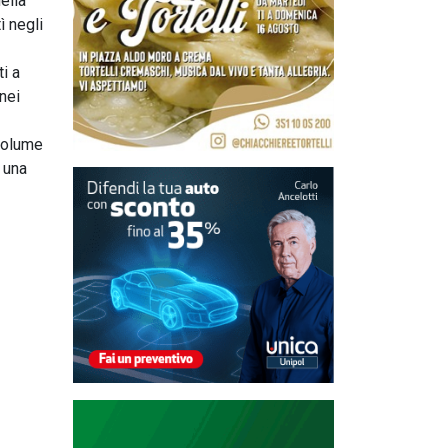
ella
ì negli
ti a
nei
 volume
n una