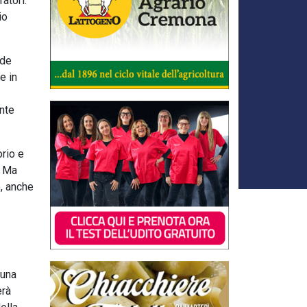
atori.
io
nde
e in
ante
rio e
. Ma
o, anche
 una
erà