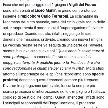
Ecco che nel pomeriggio del 1 giugno i
Vigili del Fuoco
sono intervenuti al
Liceo Manin
, in pieno centro storico,
insieme all'
apicoltore Carlo Ferraroni
. La sciamatura un
fenomeno del tutto naturale, parte del ciclo vitale annuo delle
api, e rappresenta il modo in cui il “superorganismo” alveare
si riproduce. Quando questo, infatti, raggiunge la sua
dimensione massima, si divide, creando una nuova famiglia.
La vecchia regina se ne va seguita da una parte dell'alveare,
mentre la nuova crea nuove api. "
Quest'anno le sciamature si
sono prolungate
- commenta Ferraroni -
a causa della
pioggia ininterrotta di qualche giorno fa. Poi devo dire che
sono raddoppiate le chiamate per sciami in città
". Molti studi
attorno all'importanza delle api (che ricordiamo sono
specie
protetta
) denotano questi fenomeni sempre più frequenti.
Diverse le spiegazioni ipotizzate, fra cui la sempre più
scarsa presenza di infiorescenze nelle campagne o l'utilizzo
copioso di pesticidi nei campi. Questi imenotteri infatti sono
i principali responsabili dell’impollinazione, il processo