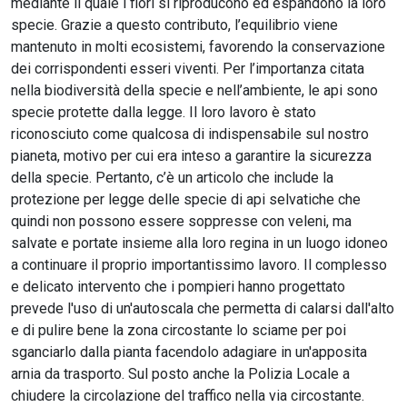
mediante il quale i fiori si riproducono ed espandono la loro
specie. Grazie a questo contributo, l’equilibrio viene
mantenuto in molti ecosistemi, favorendo la conservazione
dei corrispondenti esseri viventi. Per l’importanza citata
nella biodiversità della specie e nell’ambiente, le api sono
specie protette dalla legge. Il loro lavoro è stato
riconosciuto come qualcosa di indispensabile sul nostro
pianeta, motivo per cui era inteso a garantire la sicurezza
della specie. Pertanto, c’è un articolo che include la
protezione per legge delle specie di api selvatiche che
quindi non possono essere soppresse con veleni, ma
salvate e portate insieme alla loro regina in un luogo idoneo
a continuare il proprio importantissimo lavoro.
Il complesso
e delicato intervento che i pompieri hanno progettato
prevede l'uso di un'autoscala che permetta di calarsi dall'alto
e di pulire bene la zona circostante lo sciame per poi
sganciarlo dalla pianta facendolo adagiare in un'apposita
arnia da trasporto. Sul posto anche la Polizia Locale a
chiudere la circolazione del traffico nella via circostante.