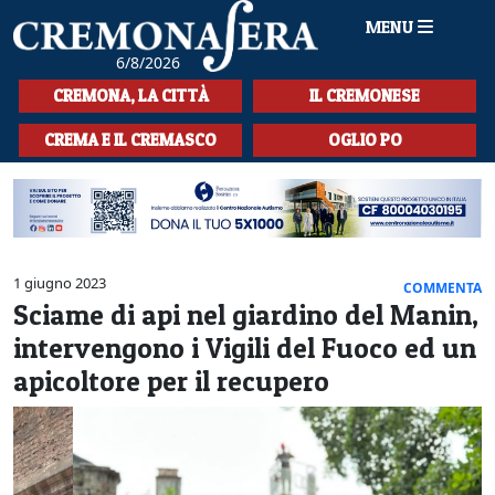
MENU
6/8/2026
HOME
CREMONA, LA CITTÀ
IL CREMONESE
CRONACA
CREMA E IL CREMASCO
OGLIO PO
SPORT
LA MUSICA
CULTURA
1 giugno 2023
COMMENTA
Sciame di api nel giardino del Manin,
LA STORIA
intervengono i Vigili del Fuoco ed un
SPETTACOLI
apicoltore per il recupero
L'EDITORIALE
SEZIONI