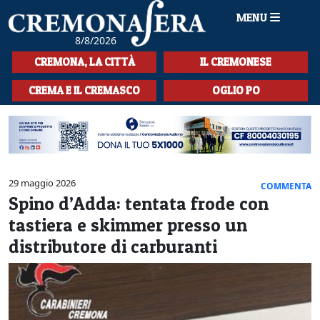
MENU
8/8/2026
HOME
CREMONA, LA CITTÀ
IL CREMONESE
CRONACA
CREMA E IL CREMASCO
OGLIO PO
SPORT
LA MUSICA
CULTURA
29 maggio 2026
COMMENTA
Spino d’Adda: tentata frode con
LA STORIA
tastiera e skimmer presso un
SPETTACOLI
distributore di carburanti
L'EDITORIALE
SEZIONI