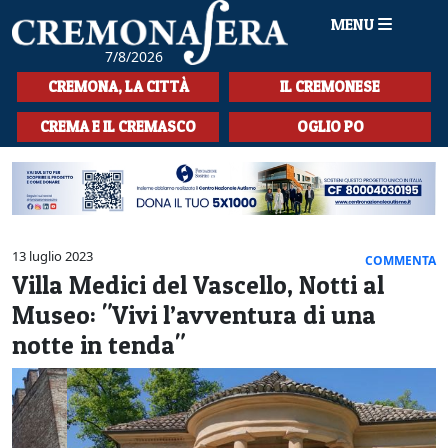
MENU
7/8/2026
HOME
CREMONA, LA CITTÀ
IL CREMONESE
CRONACA
CREMA E IL CREMASCO
OGLIO PO
SPORT
LA MUSICA
CULTURA
13 luglio 2023
COMMENTA
Villa Medici del Vascello, Notti al
LA STORIA
Museo: "Vivi l’avventura di una
SPETTACOLI
notte in tenda"
L'EDITORIALE
SEZIONI