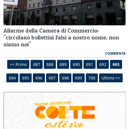
Allarme della Camera di Commercio:
"circolano bollettini falsi a nostro nome, non
siamo noi"
COMMENTA
<< Primo
687
688
689
690
691
692
693
694
695
696
697
698
699
700
Ultimo >>