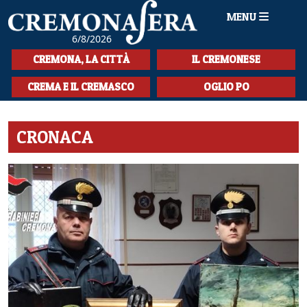
MENU
6/8/2026
HOME
CREMONA, LA CITTÀ
IL CREMONESE
CRONACA
CREMA E IL CREMASCO
OGLIO PO
SPORT
CRONACA
LA MUSICA
CULTURA
LA STORIA
SPETTACOLI
L'EDITORIALE
SEZIONI