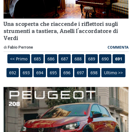
Una scoperta che riaccende i riflettori sugli
strumenti a tastiera, Anelli l'accordatore di
Verdi
COMMENTA
di
Fabio Perrone
<< Primo
685
686
687
688
689
690
691
692
693
694
695
696
697
698
Ultimo >>