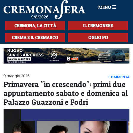
MENU
9/8/2026
HOME
CREMONA, LA CITTÀ
IL CREMONESE
CRONACA
CREMA E IL CREMASCO
OGLIO PO
SPORT
LA MUSICA
CULTURA
9 maggio 2025
COMMENTA
Primavera "in crescendo": primi due
LA STORIA
appuntamento sabato e domenica al
SPETTACOLI
Palazzo Guazzoni e Fodri
L'EDITORIALE
SEZIONI