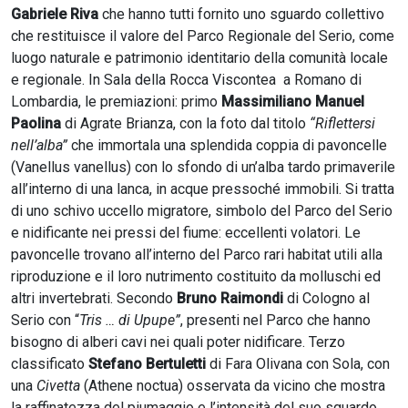
Gabriele Riva
che hanno tutti fornito uno sguardo collettivo
che restituisce il valore del Parco Regionale del Serio, come
luogo naturale e patrimonio identitario della comunità locale
e regionale. In Sala della Rocca Viscontea a Romano di
Lombardia, le premiazioni: primo
Massimiliano Manuel
Paolina
di Agrate Brianza, con la foto dal titolo
“Riflettersi
nell’alba”
che immortala una splendida coppia di pavoncelle
(Vanellus vanellus) con lo sfondo di un’alba tardo primaverile
all’interno di una lanca, in acque pressoché immobili. Si tratta
di uno schivo uccello migratore, simbolo del Parco del Serio
e nidificante nei pressi del fiume: eccellenti volatori. Le
pavoncelle trovano all’interno del Parco rari habitat utili alla
riproduzione e il loro nutrimento costituito da molluschi ed
altri invertebrati. Secondo
Bruno Raimondi
di Cologno al
Serio con “
Tris … di Upupe”
, presenti nel Parco che hanno
bisogno di alberi cavi nei quali poter nidificare. Terzo
classificato
Stefano Bertuletti
di Fara Olivana con Sola, con
una
Civetta
(Athene noctua) osservata da vicino che mostra
la raffinatezza del piumaggio e l’intensità del suo sguardo,