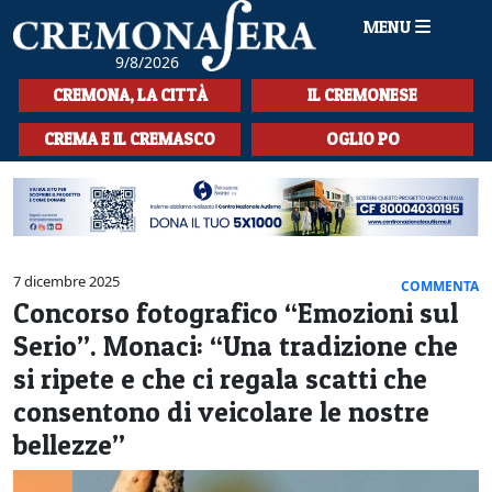
MENU
9/8/2026
HOME
CREMONA, LA CITTÀ
IL CREMONESE
CRONACA
CREMA E IL CREMASCO
OGLIO PO
SPORT
LA MUSICA
CULTURA
7 dicembre 2025
COMMENTA
Concorso fotografico “Emozioni sul
LA STORIA
Serio”. Monaci: “Una tradizione che
SPETTACOLI
si ripete e che ci regala scatti che
consentono di veicolare le nostre
L'EDITORIALE
bellezze”
SEZIONI