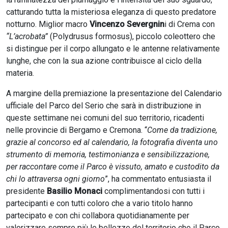
catturando tutta la misteriosa eleganza di questo predatore
notturno. Miglior macro
Vincenzo Severgnin
i di Crema con
“L’acrobata”
(Polydrusus formosus), piccolo coleottero che
si distingue per il corpo allungato e le antenne relativamente
lunghe, che con la sua azione contribuisce al ciclo della
materia.
A margine della premiazione la presentazione del Calendario
ufficiale del Parco del Serio che sarà in distribuzione in
queste settimane nei comuni del suo territorio, ricadenti
nelle provincie di Bergamo e Cremona. “
Come da tradizione,
grazie al concorso ed al calendario, la fotografia diventa uno
strumento di memoria, testimonianza e sensibilizzazione,
per raccontare come il Parco è vissuto, amato e custodito da
chi lo attraversa ogni giorno
”, ha commentato entusiasta il
presidente
Basilio Monaci
complimentandosi con tutti i
partecipanti e con tutti coloro che a vario titolo hanno
partecipato e con chi collabora quotidianamente per
valorizzare sempre più le bellezze del territorio che il Parco.